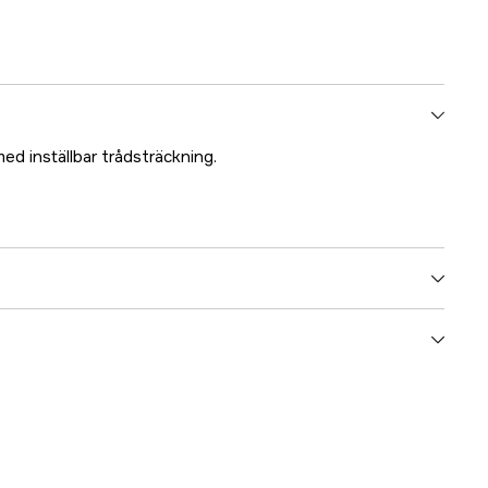
med inställbar trådsträckning.
Djur & Lantbruk
Stängslingsverktyg
3000009000
ummer
89508698