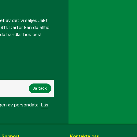
 av det vi säljer. Jakt,
911. Därför kan du alltid
r du handlar hos oss!
Ja tack!
ngen av persondata.
Läs
& Support
Kontakta oss