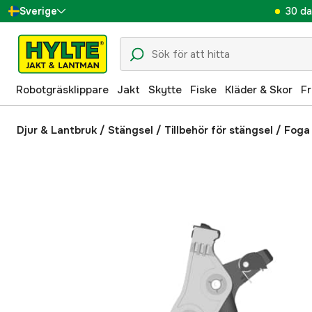
30 da
Sverige
Danmark
Suomi
Robotgräsklippare
Jakt
Skytte
Fiske
Kläder & Skor
Fr
Norge
Deutschland
Djur & Lantbruk
/
Stängsel
/
Tillbehör för stängsel
/
Foga 