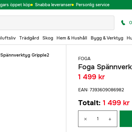
gars öppet köp
Snabba leveranser
Personlig service
0
iluftsliv
Trädgård
Skog
Hem & Hushåll
Bygg & Verktyg
H
Spännverktyg Gripple2
FOGA
Foga Spännverk
1 499 kr
EAN
:
7393609086982
Totalt
:
1 499 kr
×
+