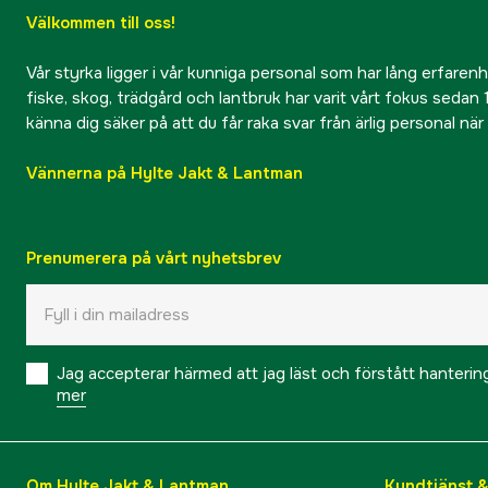
Välkommen till oss!
Vår styrka ligger i vår kunniga personal som har lång erfarenhet
fiske, skog, trädgård och lantbruk har varit vårt fokus sedan 1
känna dig säker på att du får raka svar från ärlig personal nä
Vännerna på Hylte Jakt & Lantman
Prenumerera på vårt nyhetsbrev
Jag accepterar härmed att jag läst och förstått hanteri
mer
Om Hylte Jakt & Lantman
Kundtjänst 