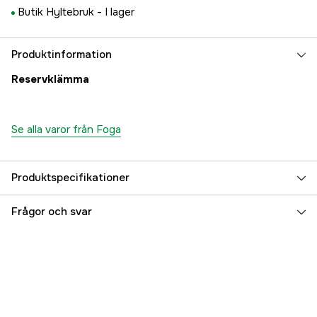
Butik Hyltebruk -
I lager
Produktinformation
Reservklämma
Se alla varor från Foga
Produktspecifikationer
Referensnummer
3000021809
Frågor och svar
Tillverkarens artikelnummer
89508645
EAN
7393609086456