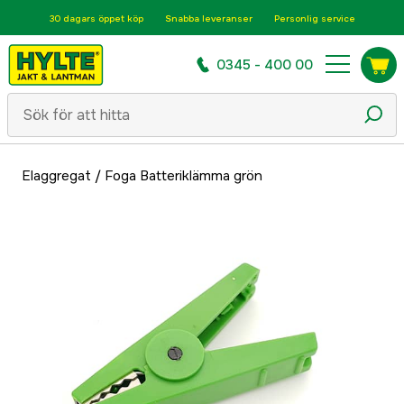
30 dagars öppet köp
Snabba leveranser
Personlig service
0345 - 400 00
Elaggregat
/
Foga Batteriklämma grön