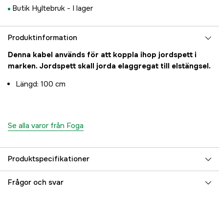
Butik Hyltebruk -
I lager
Produktinformation
Denna kabel används för att koppla ihop jordspett i
marken. Jordspett skall jorda elaggregat till elstängsel.
Längd: 100 cm
Se alla varor från Foga
Produktspecifikationer
Referensnummer
3000001648
Frågor och svar
Tillverkarens artikelnummer
89508304