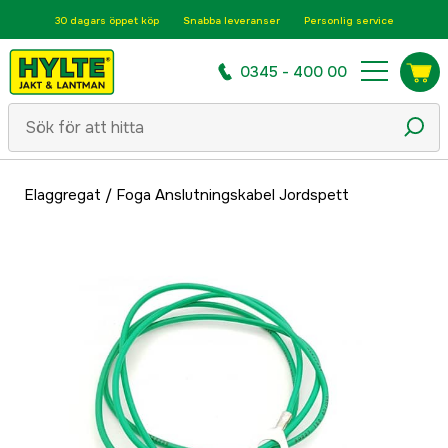
30 dagars öppet köp
Snabba leveranser
Personlig service
0345 - 400 00
Elaggregat
/
Foga Anslutningskabel Jordspett