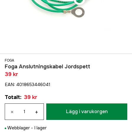
FOGA
Foga Anslutningskabel Jordspett
39 kr
EAN
:
4018653446041
Totalt
:
39 kr
×
+
Lägg i varukorgen
Webblager -
I lager