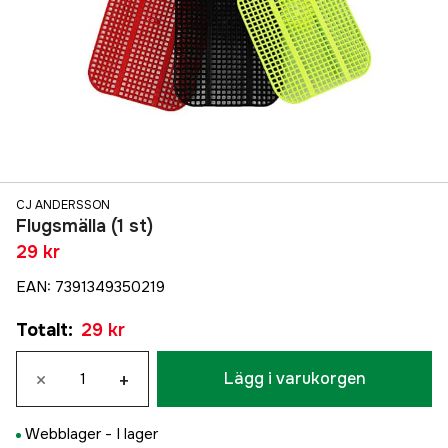
CJ ANDERSSON
Flugsmälla (1 st)
29 kr
EAN
:
7391349350219
Totalt
:
29 kr
×
+
Lägg i varukorgen
Webblager -
I lager