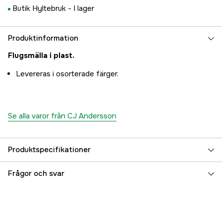
Butik Hyltebruk -
I lager
Produktinformation
Flugsmälla i plast.
Levereras i osorterade färger.
Se alla varor från CJ Andersson
Produktspecifikationer
Referensnummer
3000008292
Frågor och svar
Tillverkarens artikelnummer
35021
EAN
7391349350219