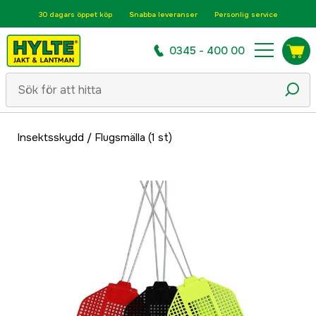
30 dagars öppet köp
Snabba leveranser
Personlig service
0345 - 400 00
Insektsskydd
/
Flugsmälla (1 st)