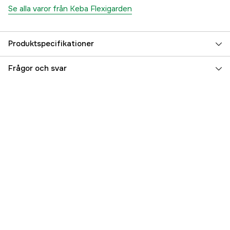
Se alla varor från Keba Flexigarden
Produktspecifikationer
Längd
1800 mm
Frågor och svar
Bredd
1300 mm
Mönster
Flätad Beige
Referensnummer
3000066079
Tillverkarens artikelnummer
13597000005
EAN
7393031119586