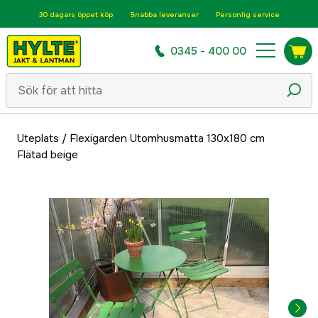
30 dagars öppet köp
Snabba leveranser
Personlig service
0345 - 400 00
Uteplats
/
Flexigarden Utomhusmatta 130x180 cm
Flätad beige