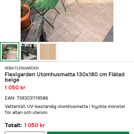
KEBA FLEXIGARDEN
Flexigarden Utomhusmatta 130x180 cm Flätad
beige
1 050 kr
EAN
:
7393031119586
Vattentät, UV-beständig utomhusmatta i tryckta mönster
för altan och uterum.
Totalt
:
1 050 kr