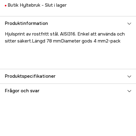
Butik Hyltebruk -
Slut i lager
Produktinformation
Hjulsprint av rostfritt stål, AISI316. Enkel att använda och
sitter säkert.Längd 78 mmDiameter gods 4 mm2-pack
Produktspecifikationer
Referensnummer
5000018314
Frågor och svar
Tillverkarens artikelnummer
17.26517
EAN
7393401265172