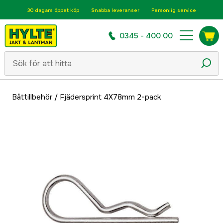
30 dagars öppet köp
Snabba leveranser
Personlig service
0345 - 400 00
Båttillbehör
/
Fjädersprint 4X78mm 2-pack