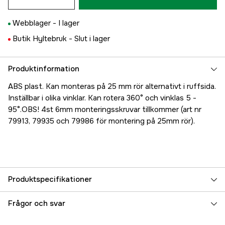
Webblager -
I lager
Butik Hyltebruk -
Slut i lager
Produktinformation
ABS plast. Kan monteras på 25 mm rör alternativt i ruffsida.
Inställbar i olika vinklar. Kan rotera 360° och vinklas 5 -
95°.OBS! 4st 6mm monteringsskruvar tillkommer (art nr
79913, 79935 och 79986 för montering på 25mm rör).
Produktspecifikationer
Referensnummer
5000018291
Frågor och svar
Tillverkarens artikelnummer
17.7670