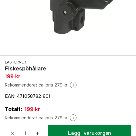
EASTERNER
Fiskespöhållare
199 kr
Rekommenderat ca. pris 279 kr
i
EAN
:
4710587821801
Totalt
:
199 kr
Rekommenderat ca. pris 279 kr
i
×
+
Lägg i varukorgen