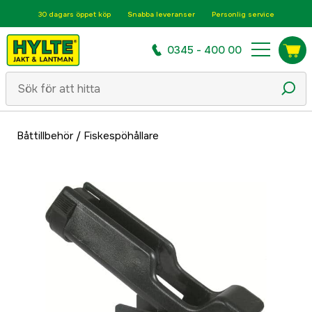
30 dagars öppet köp
Snabba leveranser
Personlig service
0345 - 400 00
Båttillbehör
/
Fiskespöhållare