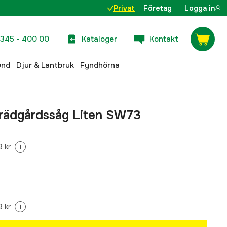
Privat
Företag
Logga in
345 - 400 00
Kataloger
Kontakt
und
Djur & Lantbruk
Fyndhörna
Trädgårdssåg Liten SW73
 kr
i
 kr
i