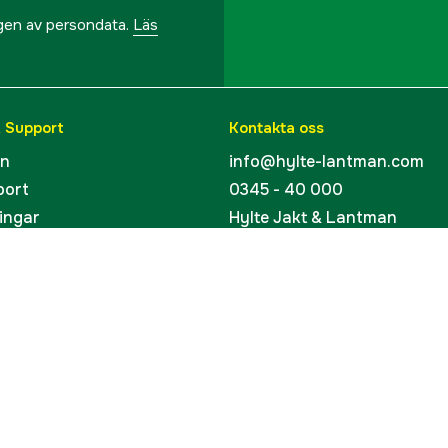
ngen av persondata.
Läs
& Support
Kontakta oss
en
info@hylte-lantman.com
port
0345 - 40 000
ingar
Hylte Jakt & Lantman
Hantverksgatan 15
uider
314 34 Hyltebruk
kort