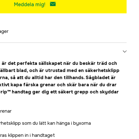
Meddela mig!
lager
 är det perfekta sällskapet när du beskär träd och
fällbart blad, och är utrustad med en säkerhetsklipp
rna, så att du alltid har den tillhands. Sågbladet är
ktivt kapa färska grenar och skär bara när du drar
Grip™ handtag ger dig ett säkert grepp och skyddar
grenar
hetsklipp som du lätt kan hänga i byxorna
ras klippen in i handtaget