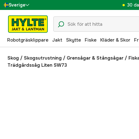
30 da
Sverige
Danmark
Suomi
Robotgräsklippare
Jakt
Skytte
Fiske
Kläder & Skor
Fr
Norge
Deutschland
Skog
/
Skogsutrustning
/
Grensågar & Stångsågar
/
Fisk
Trädgårdssåg Liten SW73