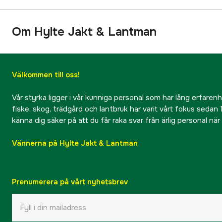
Om Hylte Jakt & Lantman
Välkommen till oss!
Vår styrka ligger i vår kunniga personal som har lång erfarenhet
fiske, skog, trädgård och lantbruk har varit vårt fokus sedan 1
känna dig säker på att du får raka svar från ärlig personal nä
Vännerna på Hylte Jakt & Lantman
Prenumerera på vårt nyhetsbrev