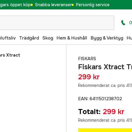
gars öppet köp
Snabba leveranser
Personlig service
0
iluftsliv
Trädgård
Skog
Hem & Hushåll
Bygg & Verktyg
H
ars Xtract
FISKARS
Fiskars Xtract 
299 kr
Rekommenderat ca. pris 419
EAN
:
6411501238702
Totalt
:
299 kr
Rekommenderat ca. pris 419