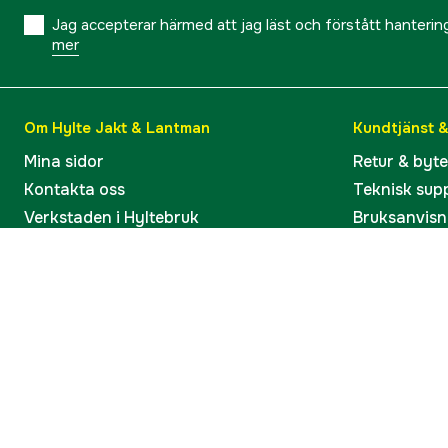
Jag accepterar härmed att jag läst och förstått hanteri
mer
Om Hylte Jakt & Lantman
Kundtjänst 
Mina sidor
Retur & byt
Kontakta oss
Teknisk sup
Verkstaden i Hyltebruk
Bruksanvisn
Jobba hos oss
Artiklar & G
Omdömen och betyg
Varumärken
Våra kataloger
Köp present
Ångra köp