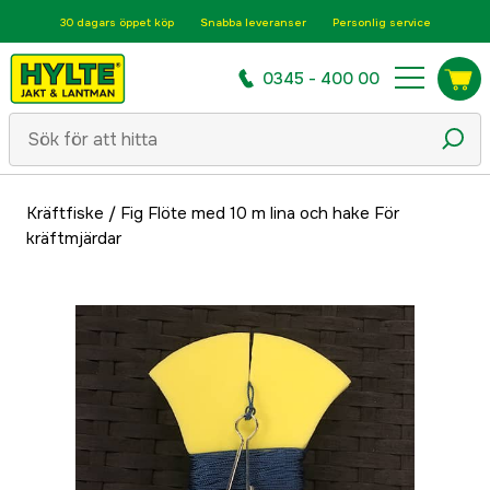
30 dagars öppet köp
Snabba leveranser
Personlig service
0345 - 400 00
Kräftfiske
/
Fig Flöte med 10 m lina och hake För
kräftmjärdar