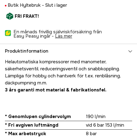
Butik Hyltebruk -
Slut i lager
FRI FRAKT!
En månads frivillig självriskförsäkring från
Easy Peasy ingår -
läs mer
Produktinformation
Helautomatiska kompressorer med manometer,
säkerhetsventil, reduceringsventil och snabbkoppling.
Lämpliga för hobby och hantverk för t.ex. renblåsning,
däckpumpning m.m.
3 års garanti mot material & fabrikationsfel.
* Genomlupen cylindervolym
190 l/min
* Fri avgiven luftmängd
vid 6 bar 153 l/min
* Max arbetstryck
8 bar