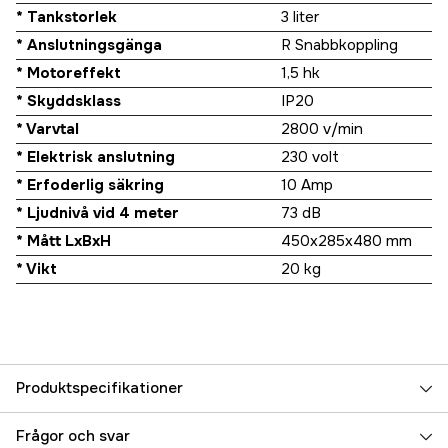
* Tankstorlek
3 liter
* Anslutningsgänga
R Snabbkoppling
* Motoreffekt
1,5 hk
* Skyddsklass
IP20
* Varvtal
2800 v/min
* Elektrisk anslutning
230 volt
* Erfoderlig säkring
10 Amp
* Ljudnivå vid 4 meter
73 dB
* Mått LxBxH
450x285x480 mm
* Vikt
20 kg
Produktspecifikationer
Effekt
1.125 kW
Frågor och svar