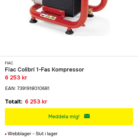
FIAC
Fiac Colibri 1-Fas Kompressor
6 253 kr
EAN
:
7391918010681
Totalt
:
6 253 kr
Meddela mig!
Webblager -
Slut i lager