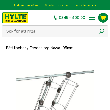
30 dagars öppet köp
Snabba leveranser
Personlig service
0345 - 400 00
Båttillbehör
/
Fenderkorg Nawa 195mm