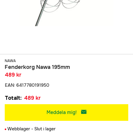
NAWA
Fenderkorg Nawa 195mm
489 kr
EAN
:
6417780191950
Totalt
:
489 kr
Meddela mig!
Webblager -
Slut i lager