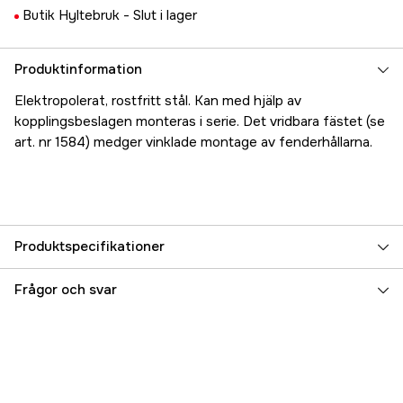
Butik Hyltebruk -
Slut i lager
Produktinformation
Elektropolerat, rostfritt stål. Kan med hjälp av
kopplingsbeslagen monteras i serie. Det vridbara fästet (se
art. nr 1584) medger vinklade montage av fenderhållarna.
Produktspecifikationer
Referensnummer
5000018245
Frågor och svar
Tillverkarens artikelnummer
17.1575
EAN
6417780191950