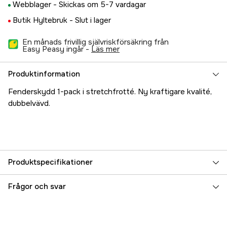
Webblager -
Skickas om 5-7 vardagar
Butik Hyltebruk -
Slut i lager
En månads frivillig självriskförsäkring från
Easy Peasy ingår -
läs mer
Produktinformation
Fenderskydd 1-pack i stretchfrotté. Ny kraftigare kvalité,
dubbelvävd.
Produktspecifikationer
Referensnummer
5000020301
Frågor och svar
Tillverkarens artikelnummer
17.1792