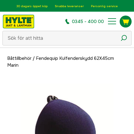
30 dagars öppet köp
Snabba leveranser
Personlig service
0345 - 400 00
Båttillbehör
/
Fendequip Kulfenderskydd 62X45cm
Marin