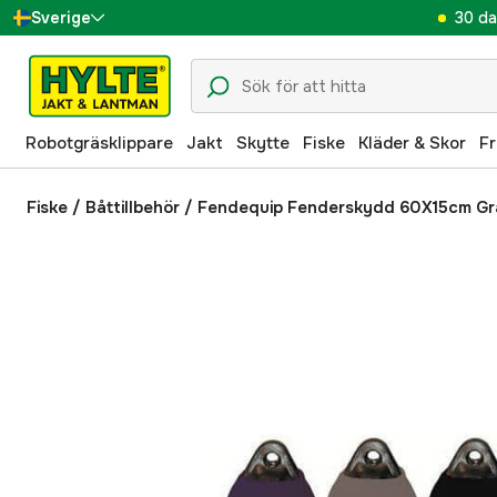
30 da
Sverige
Danmark
Suomi
Robotgräsklippare
Jakt
Skytte
Fiske
Kläder & Skor
Fr
Norge
Deutschland
Fiske
/
Båttillbehör
/
Fendequip Fenderskydd 60X15cm Gr