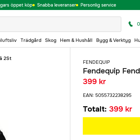
gars öppet köp
Snabba leveranser
Personlig service
0
iluftsliv
Trädgård
Skog
Hem & Hushåll
Bygg & Verktyg
H
å 2St
FENDEQUIP
Fendequip Fend
399 kr
EAN
:
5055732238295
Totalt
:
399 kr