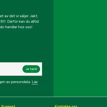
 av det vi säljer. Jakt,
911. Därför kan du alltid
r du handlar hos oss!
Ja tack!
ngen av persondata.
Läs
& Support
Kontakta oss