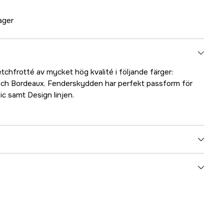
lager
tchfrotté av mycket hög kvalité i följande färger:
, och Bordeaux. Fenderskydden har perfekt passform för
ic samt Design linjen.
5000018266
ummer
17.1705
5055732238295