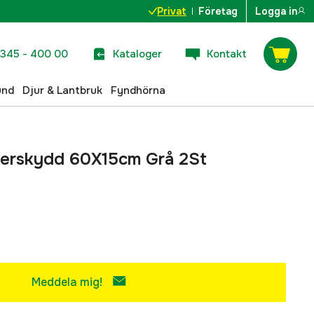
Privat
Företag
Logga in
345 - 400 00
Kataloger
Kontakt
und
Djur & Lantbruk
Fyndhörna
erskydd 60X15cm Grå 2St
Meddela mig!