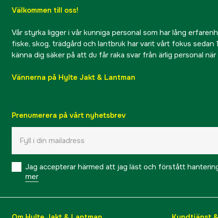
Välkommen till oss!
Vår styrka ligger i vår kunniga personal som har lång erfarenhet
fiske, skog, trädgård och lantbruk har varit vårt fokus sedan 1
känna dig säker på att du får raka svar från ärlig personal nä
Vännerna på Hylte Jakt & Lantman
Prenumerera på vårt nyhetsbrev
Jag accepterar härmed att jag läst och förstått hanteri
mer
Om Hylte Jakt & Lantman
Kundtjänst 