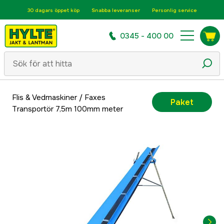
30 dagars öppet köp
Snabba leveranser
Personlig service
0345 - 400 00
Flis & Vedmaskiner
/
Faxes
Paket
Transportör 7,5m 100mm meter