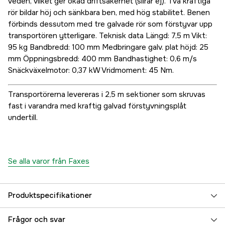
veden, vilket ger ökad driftsäkerhet (slirar ej). Två kraftiga
rör bildar höj och sänkbara ben, med hög stabilitet. Benen
förbinds dessutom med tre galvade rör som förstyvar upp
transportören ytterligare. Teknisk data Längd: 7,5 m Vikt:
95 kg Bandbredd: 100 mm Medbringare galv. plat höjd: 25
mm Öppningsbredd: 400 mm Bandhastighet: 0,6 m/s
Snäckväxelmotor: 0,37 kW Vridmoment: 45 Nm.
Transportörerna levereras i 2,5 m sektioner som skruvas
fast i varandra med kraftig galvad förstyvningsplåt
undertill.
Se alla varor från Faxes
Produktspecifikationer
Drivkälla
El 400V
Frågor och svar