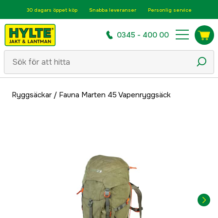
30 dagars öppet köp
Snabba leveranser
Personlig service
0345 - 400 00
Ryggsäckar
/
Fauna Marten 45 Vapenryggsäck