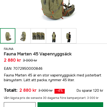
FAUNA
Fauna Marten 45 Vapenryggsäck
2 880 kr
3 000 kr
EAN
:
7072950000846
Fauna Marten 45 är en stor vapenryggsäck med justerbart
bärsystem. Lätt att packa, rymmer 45 liter.
Totalt
:
2 880 kr
3 000 kr
Du sparar
120 kr
-
4
%
Vårt lägsta pris de senaste 30 dagarna före kampanjstart:
3 000 kr