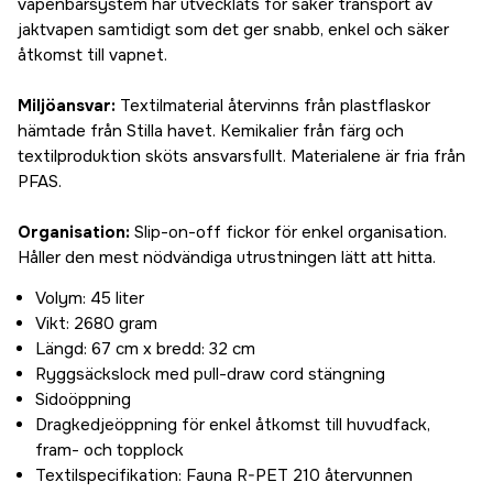
vapenbärsystem har utvecklats för säker transport av
jaktvapen samtidigt som det ger snabb, enkel och säker
åtkomst till vapnet.
Miljöansvar:
Textilmaterial återvinns från plastflaskor
hämtade från Stilla havet. Kemikalier från färg och
textilproduktion sköts ansvarsfullt. Materialene är fria från
PFAS.
Organisation:
Slip-on-off fickor för enkel organisation.
Håller den mest nödvändiga utrustningen lätt att hitta.
Volym: 45 liter
Vikt: 2680 gram
Längd: 67 cm x bredd: 32 cm
Ryggsäckslock med pull-draw cord stängning
Sidoöppning
Dragkedjeöppning för enkel åtkomst till huvudfack,
fram- och topplock
Textilspecifikation: Fauna R-PET 210 återvunnen