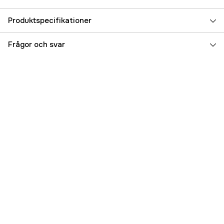
Produktspecifikationer
Referensnummer
3000024500
Frågor och svar
Tillverkarens artikelnummer
260517
EAN
7394253001222