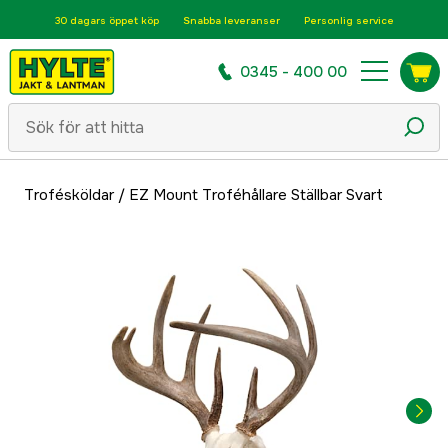
30 dagars öppet köp
Snabba leveranser
Personlig service
0345 - 400 00
Trofésköldar
/
EZ Mount Troféhållare Ställbar Svart