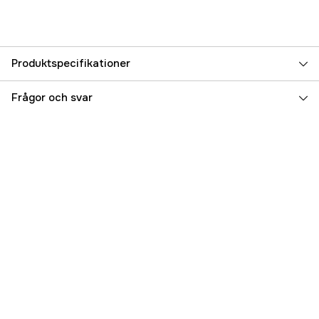
Produktspecifikationer
Referensnummer
3000046373
Frågor och svar
Tillverkarens artikelnummer
7254
EAN
026509076865