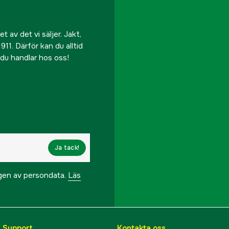
 av det vi säljer. Jakt,
911. Därför kan du alltid
r du handlar hos oss!
Ja tack!
ngen av persondata.
Läs
& Support
Kontakta oss