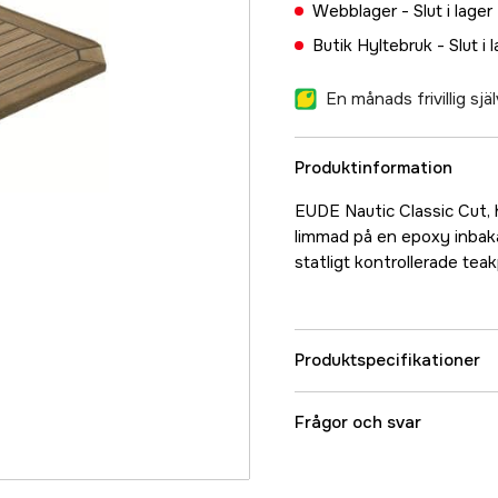
Webblager -
Slut i lager
Butik Hyltebruk -
Slut i 
En månads frivillig sj
Produktinformation
EUDE Nautic Classic Cut, h
limmad på en epoxy inbaka
statligt kontrollerade tea
Produktspecifikationer
Referensnummer
Frågor och svar
Tillverkarens artikeln