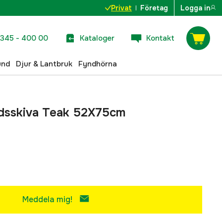
Privat
Företag
Logga in
345 - 400 00
Kataloger
Kontakt
und
Djur & Lantbruk
Fyndhörna
dsskiva Teak 52X75cm
Meddela mig!