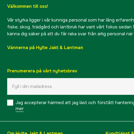
Välkommen till oss!
Vår styrka ligger i vår kunniga personal som har lång erfarenhet
fiske, skog, trädgård och lantbruk har varit vårt fokus sedan 1
känna dig säker på att du får raka svar från ärlig personal nä
Vännerna på Hylte Jakt & Lantman
Prenumerera på vårt nyhetsbrev
Jag accepterar härmed att jag läst och förstått hanteri
mer
Om Hylte Jakt & Lantman
Kundtjänst 