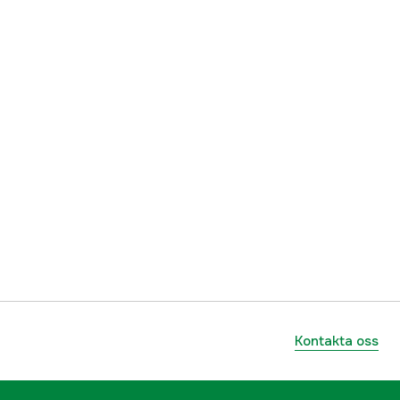
7393401073753
Kontakta oss