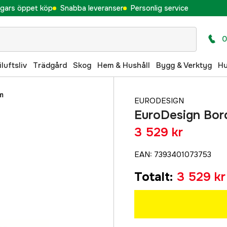
gars öppet köp
Snabba leveranser
Personlig service
0
iluftsliv
Trädgård
Skog
Hem & Hushåll
Bygg & Verktyg
H
m
EURODESIGN
EuroDesign Bor
3 529 kr
EAN
:
7393401073753
Totalt
:
3 529 kr