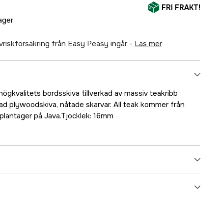
FRI FRAKT!
lager
älvriskförsäkring från Easy Peasy ingår -
läs mer
ögkvalitets bordsskiva tillverkad av massiv teakribb
d plywoodskiva, nåtade skarvar. All teak kommer från
kplantager på Java.Tjocklek: 16mm
5000017068
ummer
17.7375