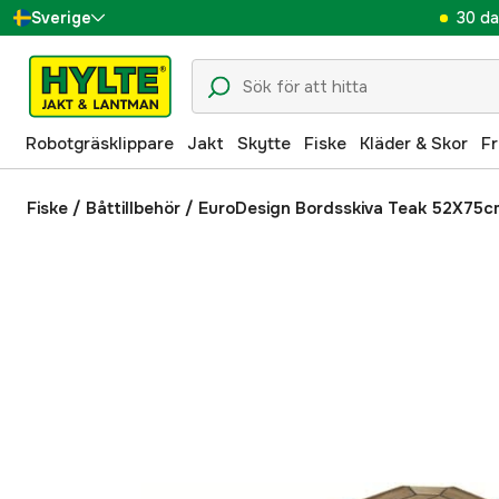
30 da
Sverige
Danmark
Suomi
Robotgräsklippare
Jakt
Skytte
Fiske
Kläder & Skor
Fr
Norge
Deutschland
Fiske
/
Båttillbehör
/
EuroDesign Bordsskiva Teak 52X75c