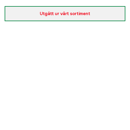
4,0x6,0m
Tillfälligt slut
627 kr
Utgått ur vårt sortiment
5,0x8,0m
Tillfälligt slut
1 070 kr
6,0x10,0m
Tillfälligt slut
1 487 kr