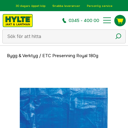
30 dagars öppet köp
Snabba leveranser
Personlig service
0345 - 400 00
Bygg & Verktyg
/
ETC Presenning Royal 180g