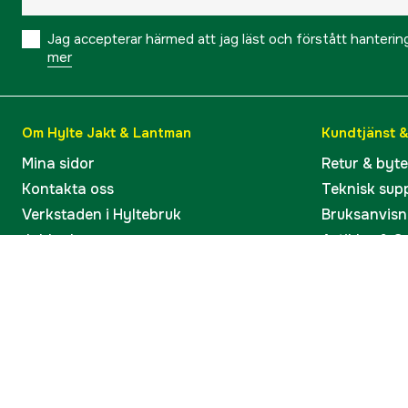
Jag accepterar härmed att jag läst och förstått hanteri
mer
Om Hylte Jakt & Lantman
Kundtjänst 
Mina sidor
Retur & byt
Kontakta oss
Teknisk sup
Verkstaden i Hyltebruk
Bruksanvisn
Jobba hos oss
Artiklar & G
Omdömen och betyg
Varumärken
Våra kataloger
Köp present
Ångra köp