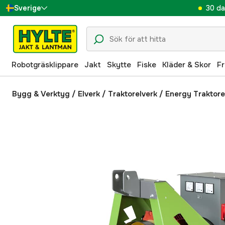
30 da
Sverige
Danmark
Suomi
Robotgräsklippare
Jakt
Skytte
Fiske
Kläder & Skor
Fr
Norge
Deutschland
Bygg & Verktyg
/
Elverk
/
Traktorelverk
/
Energy Traktor