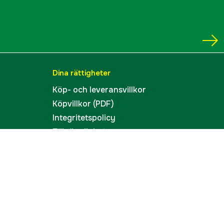
ummer
EY-75TCS-AVR
7340198538163
Dina rättigheter
Köp- och leveransvillkor
Köpvillkor (PDF)
Integritetspolicy
Tillgänglighet
Cookies