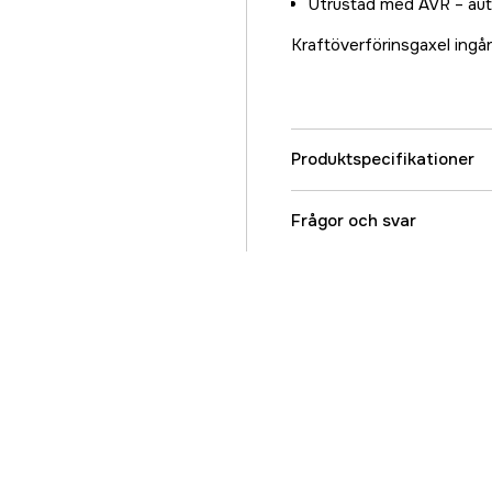
Utrustad med AVR – aut
Kraftöverförinsgaxel ingår 
Produktspecifikationer
Effekt (P), max
Frågor och svar
Effekt (S), max
Faser
Driftspänning
Typ av spänningsregul