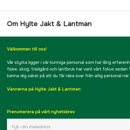
Om Hylte Jakt & Lantman
Välkommen till oss!
Vår styrka ligger i vår kunniga personal som har lång erfarenhet
fiske, skog, trädgård och lantbruk har varit vårt fokus sedan 1
känna dig säker på att du får raka svar från ärlig personal nä
Vännerna på Hylte Jakt & Lantman
Prenumerera på vårt nyhetsbrev