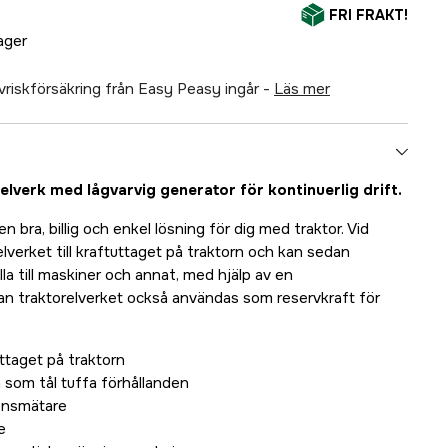
FRI FRAKT!
lager
älvriskförsäkring från Easy Peasy ingår -
läs mer
lverk med lågvarvig generator för kontinuerlig drift.
en bra, billig och enkel lösning för dig med traktor. Vid
lverket till kraftuttaget på traktorn och kan sedan
a till maskiner och annat, med hjälp av en
n traktorelverket också användas som reservkraft för
uttaget på traktorn
 som tål tuffa förhållanden
ensmätare
e