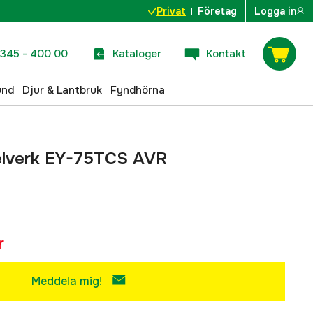
Privat
Företag
Logga in
345 - 400 00
Kataloger
Kontakt
und
Djur & Lantbruk
Fyndhörna
elverk EY-75TCS AVR
r
Meddela mig!