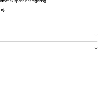
omatisk spänningsreglering
ej.
60 kW
75 kVA
1-fas, 3-fas
400, 230 V
ator
AVR