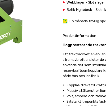
Webblager -
Slut i lager
Butik Hyltebruk -
Slut i 
En månads frivillig sj
Produktinformation
Högpresterande traktore
Ett traktordrivet elverk är 
strömavbrott ansluter du e
använda det som strömkäll
reservkraftsomkopplare ka
både hus och lantbruk.
Kopplas direkt till kraft
Massiv stålkonstruktion
Volt, ampere och frekv
Slitstarkt trepunktsfäst