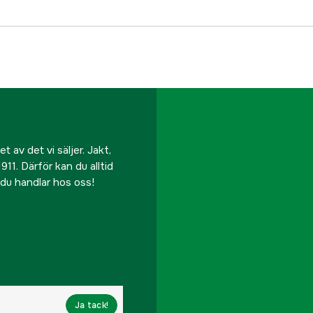
Eluttag
Kapslingsklass
Funktioner
Varvtal K-axel, min
Effekt K-axel, min
 av det vi säljer. Jakt,
911. Därför kan du alltid
Varvtal
r du handlar hos oss!
Mått BxLxH
Vikt
Referensnummer
Ja tack!