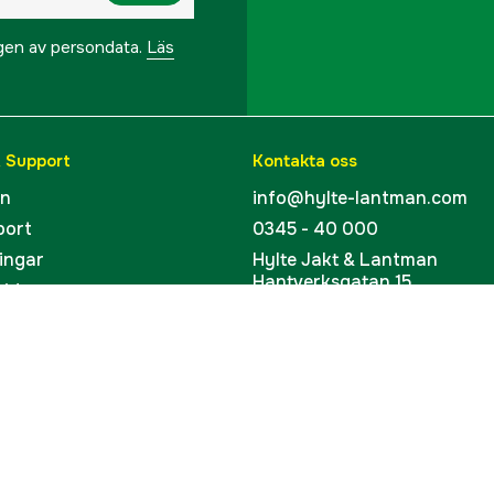
Tillverkarens artikeln
ngen av persondata.
Läs
EAN
& Support
Kontakta oss
en
info@hylte-lantman.com
port
0345 - 40 000
ingar
Hylte Jakt & Lantman
Hantverksgatan 15
uider
314 34 Hyltebruk
kort