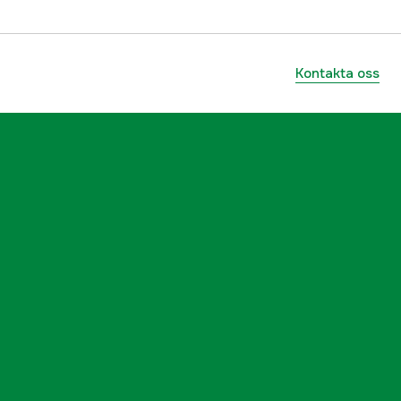
1x230V 10A, 1x230V 32A, 1x400V 125A
IP21
Kontakta oss
Överlastskydd
395 rpm
130 hk
1500 rpm
100 x 110 x 130 cm
460 kg
4000068657