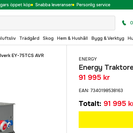
gars öppet köp
Snabba leveranser
Personlig service
0
iluftsliv
Trädgård
Skog
Hem & Hushåll
Bygg & Verktyg
H
elverk EY-75TCS AVR
ENERGY
Energy Traktor
91 995 kr
EAN
:
7340198538163
Totalt
:
91 995 k