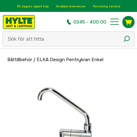
30 dagars öppet köp
Snabba leveranser
Personlig service
0345 - 400 00
Båttillbehör
/
ELKA Design Pentrykran Enkel