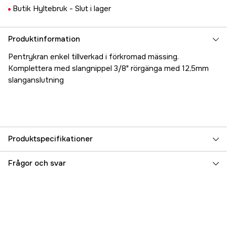
Butik Hyltebruk -
Slut i lager
Produktinformation
Pentrykran enkel tillverkad i förkromad mässing.
Komplettera med slangnippel 3/8" rörgänga med 12,5mm
slanganslutning
Produktspecifikationer
Referensnummer
5000022097
Frågor och svar
Tillverkarens artikelnummer
17.4414
EAN
7393401044142