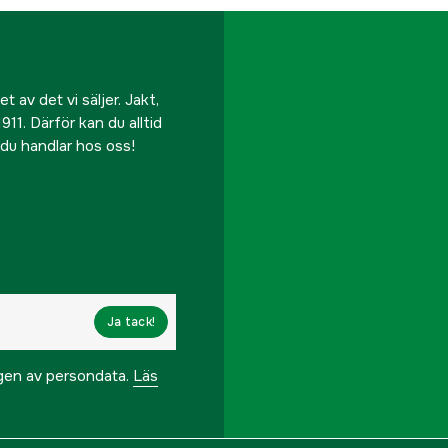
 av det vi säljer. Jakt,
911. Därför kan du alltid
r du handlar hos oss!
Ja tack!
ngen av persondata.
Läs