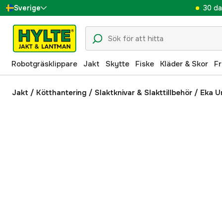
30 da
Sverige
Danmark
Suomi
Robotgräsklippare
Jakt
Skytte
Fiske
Kläder & Skor
Fr
Norge
Deutschland
Jakt
/
Kötthantering
/
Slaktknivar & Slakttillbehör
/
Eka U