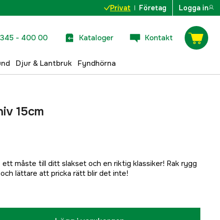
Privat
Företag
Logga in
345 - 400 00
Kataloger
Kontakt
und
Djur & Lantbruk
Fyndhörna
niv 15cm
tt måste till ditt slakset och en riktig klassiker! Rak rygg
ch lättare att pricka rätt blir det inte!