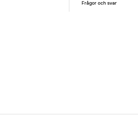
Referensnummer
Frågor och svar
Tillverkarens artikeln
EAN