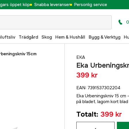
gars öppet köp
Snabba leveranser
Personlig service
0
iluftsliv
Trädgård
Skog
Hem & Hushåll
Bygg & Verktyg
H
rbeningskniv 15cm
EKA
Eka Urbeningsk
399 kr
EAN
:
7391537302204
Eka Urbeningskniv 15 cm - e
på bladet, lagom kort blad o
Totalt
:
399 kr