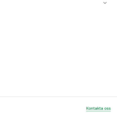
3000008386
ummer
30220
7391537302204
Kontakta oss