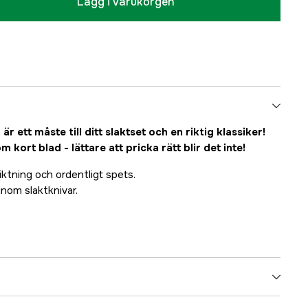
Lägg i varukorgen
r ett måste till ditt slaktset och en riktig klassiker!
 kort blad - lättare att pricka rätt blir det inte!
iktning och ordentligt spets.
inom slaktknivar.