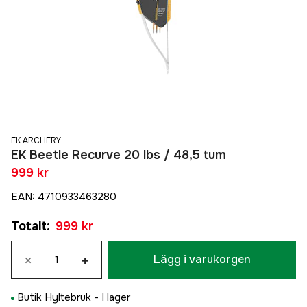
EK ARCHERY
EK Beetle Recurve 20 lbs / 48,5 tum
999 kr
EAN
:
4710933463280
Totalt
:
999 kr
×
+
Lägg i varukorgen
Butik Hyltebruk -
I lager