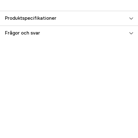
Produktspecifikationer
Referensnummer
3000020344
Frågor och svar
Tillverkarens artikelnummer
120798
EAN
4710933463280