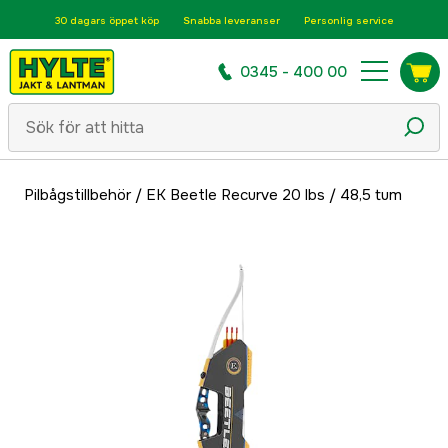
30 dagars öppet köp
Snabba leveranser
Personlig service
0345 - 400 00
Pilbågstillbehör
/
EK Beetle Recurve 20 lbs / 48,5 tum