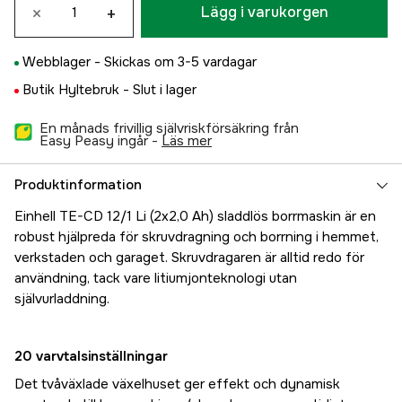
×
+
Lägg i varukorgen
Webblager -
Skickas om 3-5 vardagar
Butik Hyltebruk -
Slut i lager
En månads frivillig självriskförsäkring från
Easy Peasy ingår -
läs mer
Produktinformation
Einhell TE-CD 12/1 Li (2x2,0 Ah) sladdlös borrmaskin är en
robust hjälpreda för skruvdragning och borrning i hemmet,
verkstaden och garaget. Skruvdragaren är alltid redo för
användning, tack vare litiumjonteknologi utan
självurladdning.
20 varvtalsinställningar
Det tvåväxlade växelhuset ger effekt och dynamisk