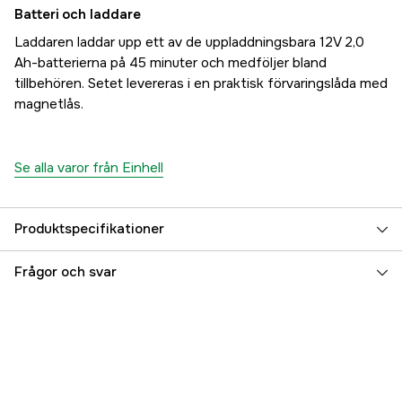
Batteri och laddare
Laddaren laddar upp ett av de uppladdningsbara 12V 2,0
Ah-batterierna på 45 minuter och medföljer bland
tillbehören. Setet levereras i en praktisk förvaringslåda med
magnetlås.
Se alla varor från Einhell
Produktspecifikationer
Drifttyp
Batteridriven
Frågor och svar
Driftspänning
12 V
Referensnummer
1000713981
Tillverkarens artikelnummer
4513594