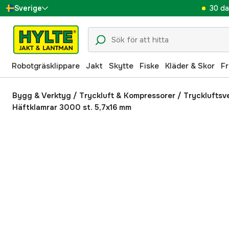
30 da
Sverige
Danmark
Suomi
Robotgräsklippare
Jakt
Skytte
Fiske
Kläder & Skor
Fr
Norge
Deutschland
Bygg & Verktyg
/
Tryckluft & Kompressorer
/
Tryckluftsv
Häftklamrar 3000 st. 5,7x16 mm