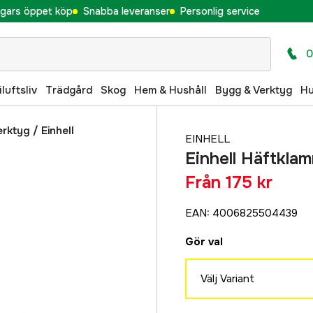
gars öppet köp
Snabba leveranser
Personlig service
0
iluftsliv
Trädgård
Skog
Hem & Hushåll
Bygg & Verktyg
H
erktyg
/
Einhell
EINHELL
Einhell Häftkla
Från
175 kr
EAN
:
4006825504439
Gör val
Välj Variant
5,7x16 mm