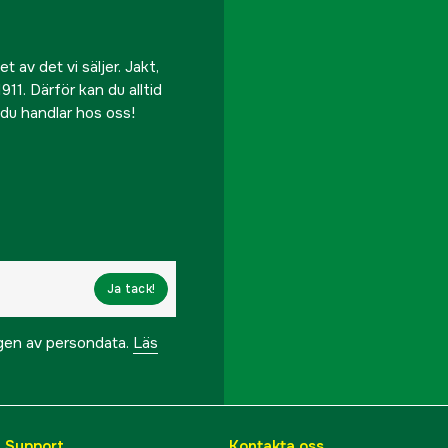
 av det vi säljer. Jakt,
911. Därför kan du alltid
r du handlar hos oss!
Ja tack!
ngen av persondata.
Läs
& Support
Kontakta oss