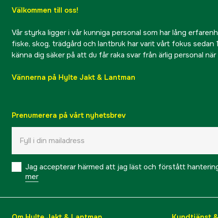
Välkommen till oss!
Vår styrka ligger i vår kunniga personal som har lång erfarenhet
fiske, skog, trädgård och lantbruk har varit vårt fokus sedan 1
känna dig säker på att du får raka svar från ärlig personal nä
Vännerna på Hylte Jakt & Lantman
Prenumerera på vårt nyhetsbrev
Jag accepterar härmed att jag läst och förstått hanteri
mer
Om Hylte Jakt & Lantman
Kundtjänst 