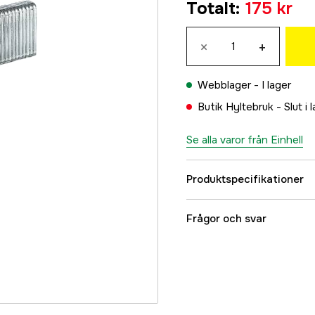
Totalt
:
175 kr
175 kr
5,7x25 mm
×
+
245 kr
5,7x40 mm
Webblager -
I lager
218 kr
Butik Hyltebruk -
Slut i 
Se alla varor från Einhell
Produktspecifikationer
Referensnummer
Frågor och svar
Tillverkarens artikeln
EAN