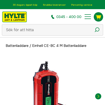
30 dagars öppet köp
Snabba leveranser
Personlig service
0345 - 400 00
Batteriladdare
/
Einhell CE-BC 4 M Batteriladdare