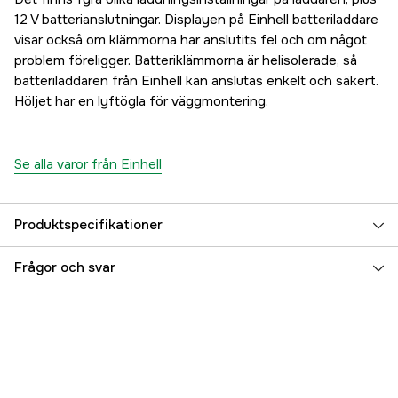
12 V batterianslutningar. Displayen på Einhell batteriladdare
visar också om klämmorna har anslutits fel och om något
problem föreligger. Batteriklämmorna är helisolerade, så
batteriladdaren från Einhell kan anslutas enkelt och säkert.
Höljet har en lyftögla för väggmontering.
Se alla varor från Einhell
Produktspecifikationer
Laddspänning
12 V
Frågor och svar
Driftspänning
220, 240 V
Kapslingsklass
IP65
Laddström
4 A