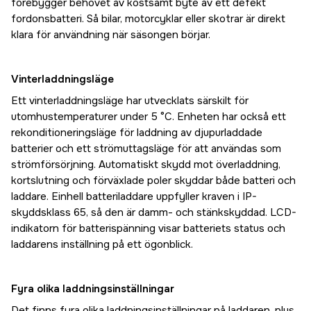
förebygger behovet av kostsamt byte av ett defekt
fordonsbatteri. Så bilar, motorcyklar eller skotrar är direkt
klara för användning när säsongen börjar.
Vinterladdningsläge
Ett vinterladdningsläge har utvecklats särskilt för
utomhustemperaturer under 5 °C. Enheten har också ett
rekonditioneringsläge för laddning av djupurladdade
batterier och ett strömuttagsläge för att användas som
strömförsörjning. Automatiskt skydd mot överladdning,
kortslutning och förväxlade poler skyddar både batteri och
laddare. Einhell batteriladdare uppfyller kraven i IP-
skyddsklass 65, så den är damm- och stänkskyddad. LCD-
indikatorn för batterispänning visar batteriets status och
laddarens inställning på ett ögonblick.
Fyra olika laddningsinställningar
Det finns fyra olika laddningsinställningar på laddaren, plus