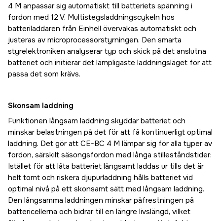
4 M anpassar sig automatiskt till batteriets spänning i
fordon med 12 V. Multistegsladdningscykeln hos
batteriladdaren från Einhell övervakas automatiskt och
justeras av microprocessorstyrningen. Den smarta
styrelektroniken analyserar typ och skick på det anslutna
batteriet och initierar det lämpligaste laddningsläget för att
passa det som krävs.
Skonsam laddning
Funktionen långsam laddning skyddar batteriet och
minskar belastningen på det för att få kontinuerligt optimal
laddning. Det gör att CE-BC 4 M lämpar sig för alla typer av
fordon, särskilt säsongsfordon med långa stilleståndstider:
Istället för att låta batteriet långsamt laddas ur tills det är
helt tomt och riskera djupurladdning hålls batteriet vid
optimal nivå på ett skonsamt sätt med långsam laddning.
Den långsamma laddningen minskar påfrestningen på
battericellerna och bidrar till en längre livslängd, vilket