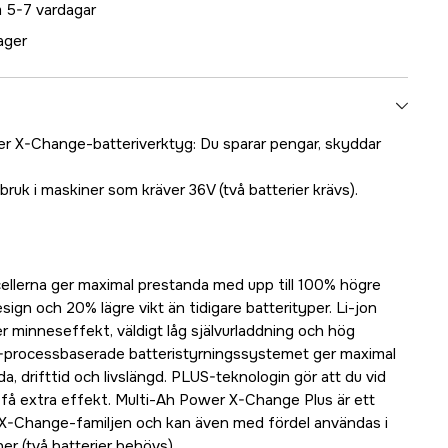
 5-7 vardagar
lager
wer X-Change-batteriverktyg: Du sparar pengar, skyddar
uk i maskiner som kräver 36V (två batterier krävs).
cellerna ger maximal prestanda med upp till 100% högre
gn och 20% lägre vikt än tidigare batterityper. Li-jon
r minneseffekt, väldigt låg självurladdning och hög
-processbaserade batteristyrningssystemet ger maximal
a, drifttid och livslängd. PLUS-teknologin gör att du vid
få extra effekt. Multi-Ah Power X-Change Plus är ett
 X-Change-familjen och kan även med fördel användas i
 (två batterier behövs).