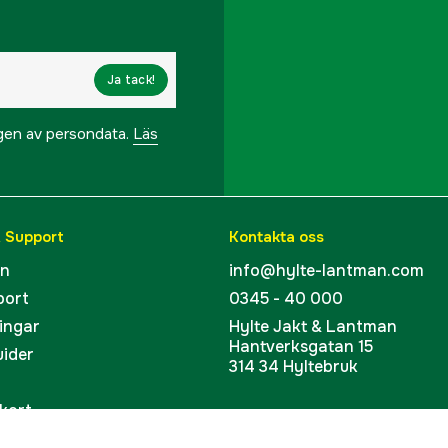
Ja tack!
ngen av persondata.
Läs
& Support
Kontakta oss
en
info@hylte-lantman.com
port
0345 - 40 000
ingar
Hylte Jakt & Lantman
Hantverksgatan 15
uider
314 34 Hyltebruk
kort