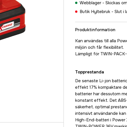
Webblager -
Skickas om
Butik Hyltebruk -
Slut i 
Produktinformation
Kan användas till alla Po
miljön och får flexibilitet.
Lämpligt för TWIN-PACK-br
Topprestanda
De senaste Li-jon batteri
effekt 17% kompaktare desi
batterier har dessutom me
konstant effekt. Det ABS
säkerhet, optimal prestand
intensivt användande kan 
High-End-batteri i Power
TWIN-POWER 36V maskiner