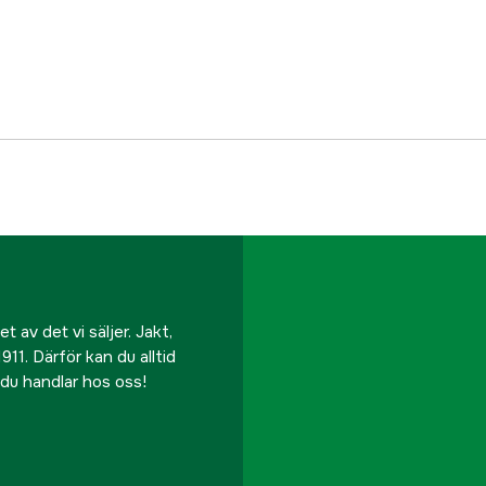
Referensnummer
Tillverkarens artikeln
EAN
 av det vi säljer. Jakt,
911. Därför kan du alltid
r du handlar hos oss!