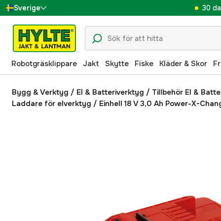
30 da
Sverige
Danmark
Suomi
Robotgräsklippare
Jakt
Skytte
Fiske
Kläder & Skor
Fr
Norge
Deutschland
Bygg & Verktyg
/
El & Batteriverktyg
/
Tillbehör El & Batt
Laddare för elverktyg
/
Einhell 18 V 3,0 Ah Power-X-Chang