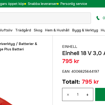
gars öppet köp
Snabba leveranser
Personlig service
0
iluftsliv
Trädgård
Skog
Hem & Hushåll
Bygg & Verktyg
H
eriverktyg
/
Batterier &
EINHELL
e Plus Batteri
Einhell 18 V 3,
795 kr
EAN
:
4006825644197
Totalt
:
795 kr
×
+