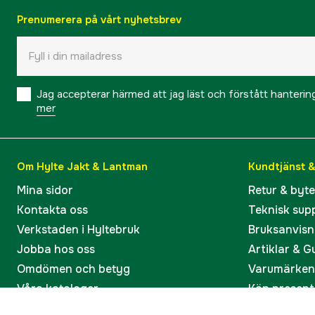
Prenumerera på vårt nyhetsbrev
Jag accepterar härmed att jag läst och förstått hanteri
mer
Om Hylte Jakt & Lantman
Kundtjänst 
Mina sidor
Retur & byt
Kontakta oss
Teknisk sup
Verkstaden i Hyltebruk
Bruksanvisn
Jobba hos oss
Artiklar & G
Omdömen och betyg
Varumärken
Våra kataloger
Köp present
Ångra köp