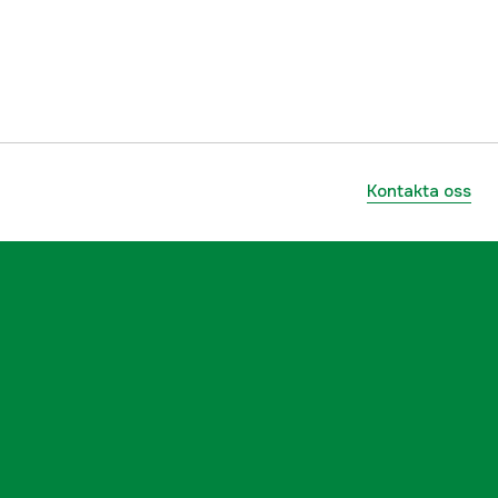
1000713966
ummer
4511501
4006825644197
Kontakta oss