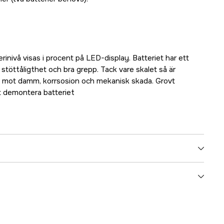
inivå visas i procent på LED-display. Batteriet har ett
töttåligthet och bra grepp. Tack vare skalet så är
t mot damm, korrsosion och mekanisk skada. Grovt
t demontera batteriet
3 Ah
18 V