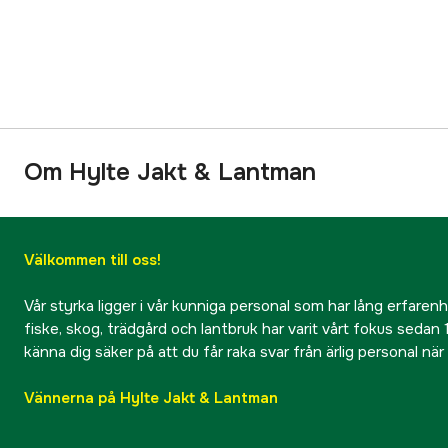
Om Hylte Jakt & Lantman
Välkommen till oss!
Vår styrka ligger i vår kunniga personal som har lång erfarenhet
fiske, skog, trädgård och lantbruk har varit vårt fokus sedan 1
känna dig säker på att du får raka svar från ärlig personal nä
Vännerna på Hylte Jakt & Lantman