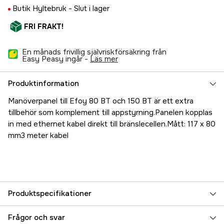
Butik Hyltebruk -
Slut i lager
FRI FRAKT!
En månads frivillig självriskförsäkring från
Easy Peasy ingår -
läs mer
Produktinformation
Manöverpanel till Efoy 80 BT och 150 BT är ett extra
tillbehör som komplement till appstyrning.Panelen kopplas
in med ethernet kabel direkt till bränslecellen.Mått: 117 x 80
mm3 meter kabel
Produktspecifikationer
Referensnummer
5000018043
Frågor och svar