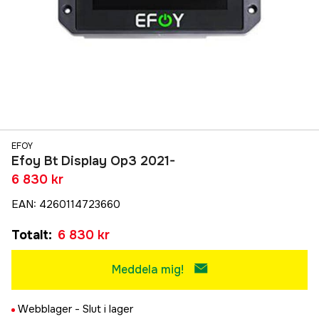
EFOY
Efoy Bt Display Op3 2021-
6 830 kr
EAN
:
4260114723660
Totalt
:
6 830 kr
Meddela mig!
Webblager -
Slut i lager