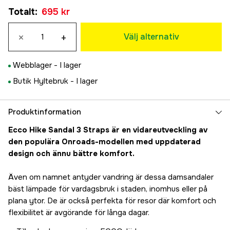
36
Tillfälligt slut
Totalt
:
695 kr
695 kr
37
×
+
695 kr
Välj alternativ
38
Slutsåld
695 kr
Webblager -
I lager
39
Butik Hyltebruk -
I lager
695 kr
40
695 kr
Produktinformation
41
Ecco Hike Sandal 3 Straps är en vidareutveckling av
695 kr
den populära Onroads-modellen med uppdaterad
42
Tillfälligt slut
design och ännu bättre komfort.
695 kr
Även om namnet antyder vandring är dessa damsandaler
bäst lämpade för vardagsbruk i staden, inomhus eller på
plana ytor. De är också perfekta för resor där komfort och
flexibilitet är avgörande för långa dagar.