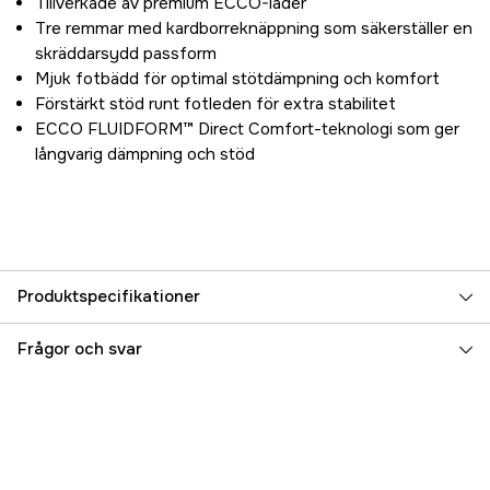
Tillverkade av premium ECCO-läder
Tre remmar med kardborreknäppning som säkerställer en
skräddarsydd passform
Mjuk fotbädd för optimal stötdämpning och komfort
Förstärkt stöd runt fotleden för extra stabilitet
ECCO FLUIDFORM™ Direct Comfort-teknologi som ger
långvarig dämpning och stöd
Produktspecifikationer
Aktivitet
Promenad
Frågor och svar
Dam/Herr
Dam
Referensnummer
3000061007
Tillverkarens artikelnummer
22120302001-36