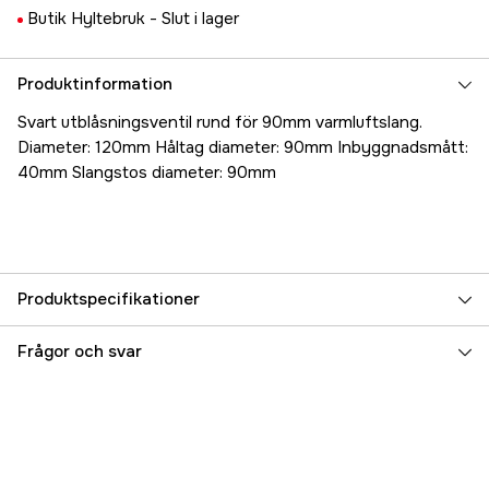
Butik Hyltebruk -
Slut i lager
Produktinformation
Svart utblåsningsventil rund för 90mm varmluftslang.
Diameter: 120mm Håltag diameter: 90mm Inbyggnadsmått:
40mm Slangstos diameter: 90mm
Produktspecifikationer
Referensnummer
5000018024
Frågor och svar
Tillverkarens artikelnummer
17.46234
EAN
4030813681666