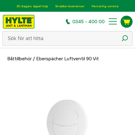
30 dagars öppet köp
Snabba leveranser
Personlig service
0345 - 400 00
Båttillbehör
/
Eberspächer Luftventil 90 Vit