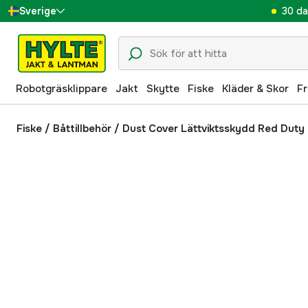
30 da
Sverige
Danmark
Suomi
Robotgräsklippare
Jakt
Skytte
Fiske
Kläder & Skor
Fr
Norge
Deutschland
Fiske
/
Båttillbehör
/
Dust Cover Lättviktsskydd Red Duty