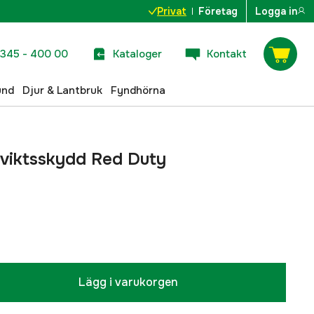
Privat
Företag
Logga in
345 - 400 00
Kataloger
Kontakt
und
Djur & Lantbruk
Fyndhörna
tviktsskydd Red Duty
Lägg i varukorgen