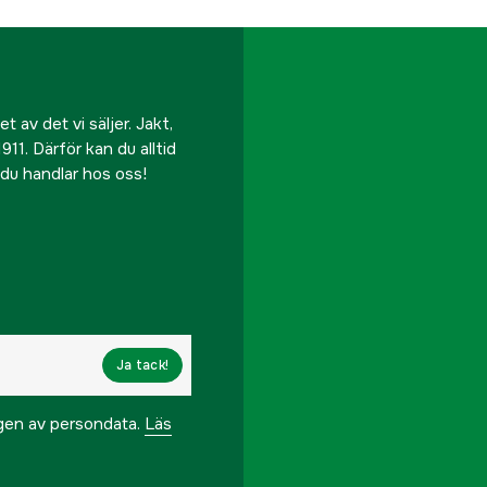
 av det vi säljer. Jakt,
911. Därför kan du alltid
r du handlar hos oss!
Ja tack!
ngen av persondata.
Läs