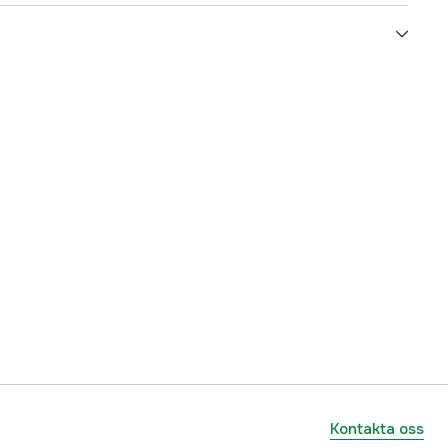
5000072330
ummer
17.75130
7393401751309
Kontakta oss