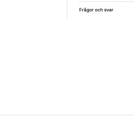
Referensnummer
Frågor och svar
Tillverkarens artikeln
EAN