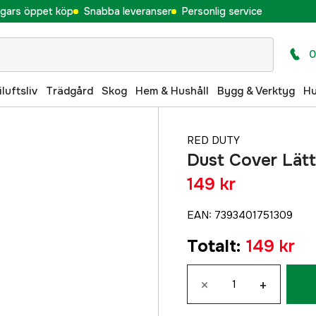
gars öppet köp
Snabba leveranser
Personlig service
0
iluftsliv
Trädgård
Skog
Hem & Hushåll
Bygg & Verktyg
H
RED DUTY
Dust Cover Lät
149 kr
EAN
:
7393401751309
Totalt
:
149 kr
×
+