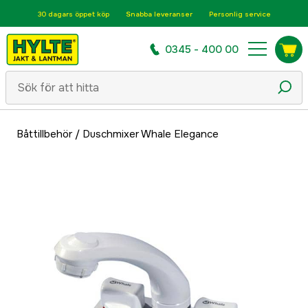
30 dagars öppet köp
Snabba leveranser
Personlig service
0345 - 400 00
Båttillbehör
/
Duschmixer Whale Elegance