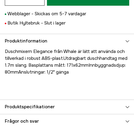
Webblager -
Skickas om 5-7 vardagar
Butik Hyltebruk -
Slut i lager
Produktinformation
Duschmixern Elegance från Whale är lätt att använda och
tillverkad i robust ABS-plast.Utdragbart duschhandtag med
1.7m slang. Basplattans mått: 171x62mmInnbyggnadsdjup:
80mmAnslutningar: 1/2" gänga
Produktspecifikationer
Referensnummer
5000017867
Frågor och svar
Tillverkarens artikelnummer
RT2498