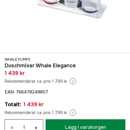
WHALE PUMPS
Duschmixer Whale Elegance
1 439 kr
Rekommenderat ca. pris 1 799 kr
i
EAN
:
766478249807
Totalt
:
1 439 kr
Rekommenderat ca. pris 1 799 kr
i
×
+
Lägg i varukorgen