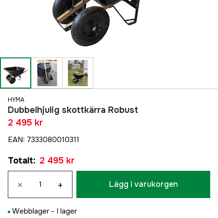
HYMA
Dubbelhjulig skottkärra Robust
2 495 kr
EAN
:
7333080010311
Totalt
:
2 495 kr
×
+
Lägg i varukorgen
Webblager -
I lager