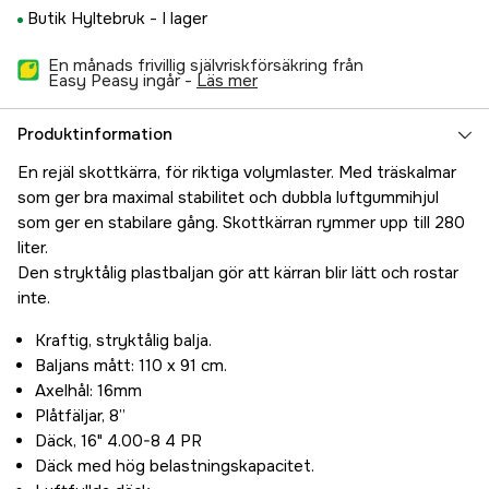
Butik Hyltebruk -
I lager
En månads frivillig självriskförsäkring från
Easy Peasy ingår -
läs mer
Produktinformation
En rejäl skottkärra, för riktiga volymlaster. Med träskalmar
som ger bra maximal stabilitet och dubbla luftgummihjul
som ger en stabilare gång. Skottkärran rymmer upp till 280
liter.
Den stryktålig plastbaljan gör att kärran blir lätt och rostar
inte.
Kraftig, stryktålig balja.
Baljans mått: 110 x 91 cm.
Axelhål: 16mm
Plåtfäljar, 8”
Däck, 16" 4.00-8 4 PR
Däck med hög belastningskapacitet.