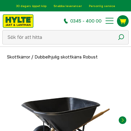
30 dagars öppet köp
Snabba leveranser
Personlig service
0345 - 400 00
Skottkärror
/
Dubbelhjulig skottkärra Robust