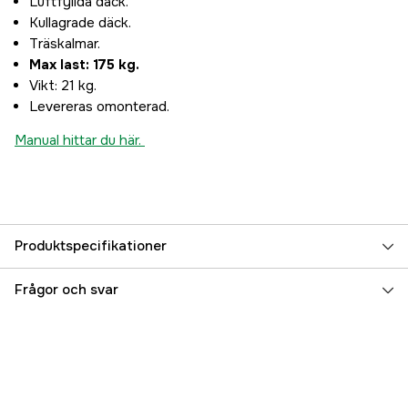
Luftfyllda däck.
Kullagrade däck.
Träskalmar.
Max last: 175 kg.
Vikt: 21 kg.
Levereras omonterad.
Manual hittar du här.
Produktspecifikationer
Referensnummer
3000006504
Frågor och svar
Tillverkarens artikelnummer
7333080010311
EAN
7333080010311