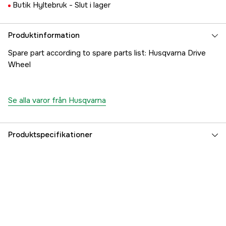
Butik Hyltebruk -
Slut i lager
Produktinformation
Spare part according to spare parts list: Husqvarna Drive
Wheel
Se alla varor från Husqvarna
Produktspecifikationer
Referensnummer
1000180589
Tillverkarens artikelnummer
5035579-01
EAN
7391883099025