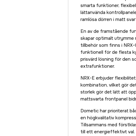
smarta funktioner, flexib
lättanvända kontrollpanele
ramlösa dörren i matt svar
En av de framstående fun
skapar optimalt utrymme m
tillbehör som finns i NRX
funktionell för de flesta 
prisvärd lösning för den s
extrafunktioner.
NRX-E erbjuder flexibilite
kombination, vilket gör det 
storlek gör det lätt att öp
mattsvarta frontpanel bidra
Dometic har prioriterat 
en högkvalitativ kompresso
Tillsammans med förstklas
till ett energieffektivt v