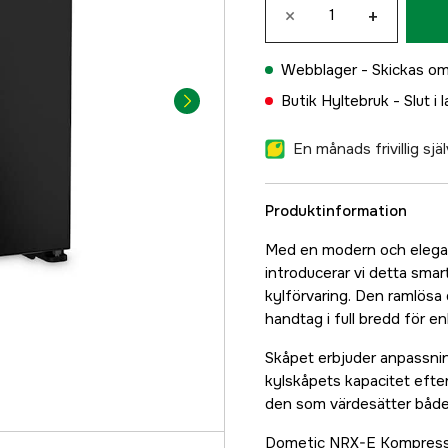
×
+
Webblager -
Skickas om
Butik Hyltebruk -
Slut i 
En månads frivillig sj
Produktinformation
Med en modern och elegan
introducerar vi detta sma
kylförvaring. Den ramlösa 
handtag i full bredd för enk
Skåpet erbjuder anpassning
kylskåpets kapacitet efter
den som värdesätter både s
Dometic NRX-E Kompressor