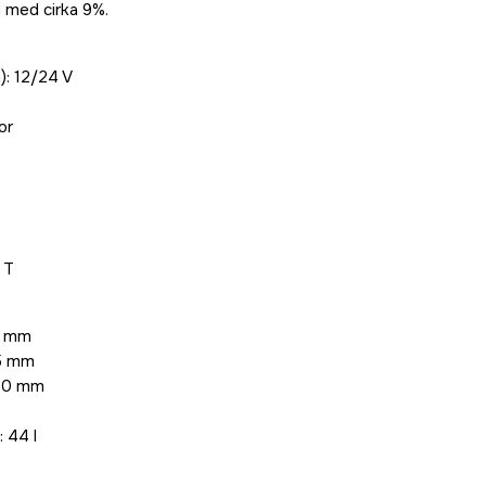
 med cirka 9%.
): 12/24 V
or
 T
0 mm
25 mm
380 mm
 44 l