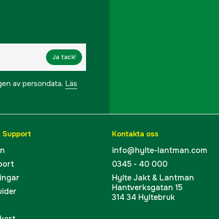
Ja tack!
ngen av persondata.
Läs
& Support
Kontakta oss
en
info@hylte-lantman.com
port
0345 - 40 000
ingar
Hylte Jakt & Lantman
Hantverksgatan 15
uider
314 34 Hyltebruk
kort