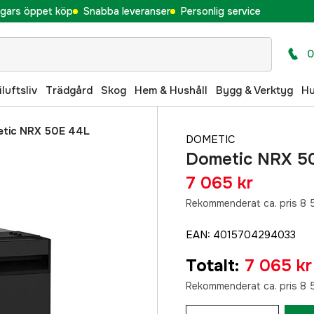
gars öppet köp
Snabba leveranser
Personlig service
0
iluftsliv
Trädgård
Skog
Hem & Hushåll
Bygg & Verktyg
H
tic NRX 50E 44L
DOMETIC
Dometic NRX 50
7 065 kr
Rekommenderat ca. pris 8 
EAN
:
4015704294033
Totalt
:
7 065 kr
Rekommenderat ca. pris 8 