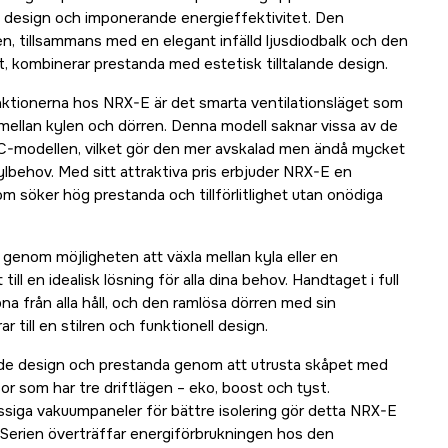
el design och imponerande energieffektivitet. Den
n, tillsammans med en elegant infälld ljusdiodbalk och den
t, kombinerar prestanda med estetisk tilltalande design.
ktionerna hos NRX-E är det smarta ventilationsläget som
ellan kylen och dörren. Denna modell saknar vissa av de
-C-modellen, vilket gör den mer avskalad men ändå mycket
kylbehov. Med sitt attraktiva pris erbjuder NRX-E en
om söker hög prestanda och tillförlitlighet utan onödiga
t genom möjligheten att växla mellan kyla eller en
till en idealisk lösning för alla dina behov. Handtaget i full
pna från alla håll, och den ramlösa dörren med sin
r till en stilren och funktionell design.
både design och prestanda genom att utrusta skåpet med
r som har tre driftlägen – eko, boost och tyst.
siga vakuumpaneler för bättre isolering gör detta NRX-E
al. Serien överträffar energiförbrukningen hos den