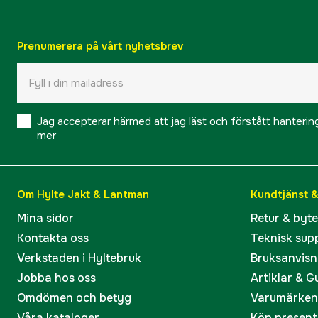
Prenumerera på vårt nyhetsbrev
Jag accepterar härmed att jag läst och förstått hanteri
mer
Om Hylte Jakt & Lantman
Kundtjänst 
Mina sidor
Retur & byt
Kontakta oss
Teknisk sup
Verkstaden i Hyltebruk
Bruksanvisn
Jobba hos oss
Artiklar & G
Omdömen och betyg
Varumärken
Våra kataloger
Köp present