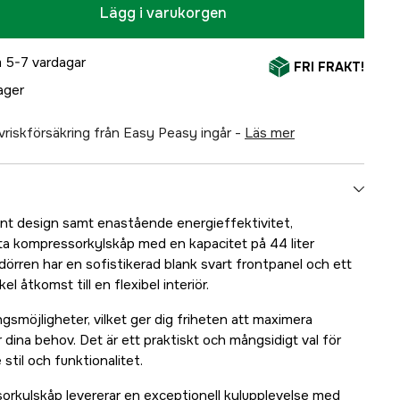
Lägg i varukorgen
 5-7 vardagar
FRI FRAKT!
lager
älvriskförsäkring från Easy Peasy ingår -
läs mer
t design samt enastående energieffektivitet,
rta kompressorkylskåp med en kapacitet på 44 liter
dörren har en sofistikerad blank svart frontpanel och ett
el åtkomst till en flexibel interiör.
smöjligheter, vilket ger dig friheten att maximera
 dina behov. Det är ett praktiskt och mångsidigt val för
til och funktionalitet.
kylskåp levererar en exceptionell kylupplevelse med