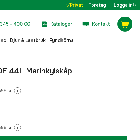
Privat
Företag
Logga in
345 - 400 00
Kataloger
Kontakt
und
Djur & Lantbruk
Fyndhörna
E 44L Marinkylskåp
599 kr
i
599 kr
i