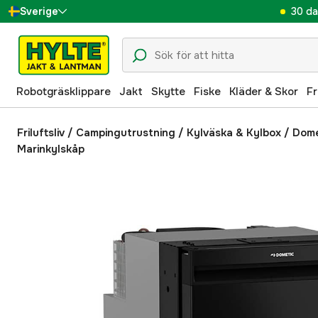
30 da
Sverige
Danmark
Suomi
Robotgräsklippare
Jakt
Skytte
Fiske
Kläder & Skor
Fr
Norge
Deutschland
Friluftsliv
/
Campingutrustning
/
Kylväska & Kylbox
/
Dome
Marinkylskåp