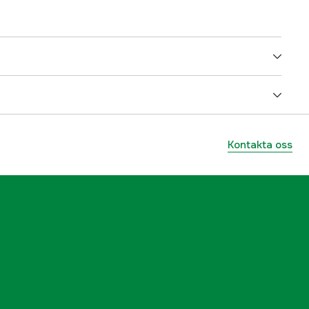
5000074959
ummer
17.48276
Kontakta oss
4015704294033