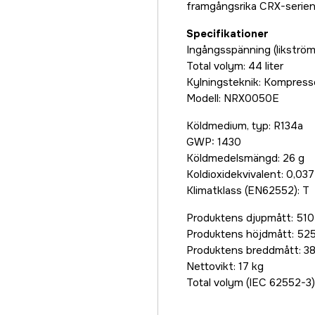
framgångsrika CRX-serien
Specifikationer
Ingångsspänning (likström
Total volym: 44 liter
Kylningsteknik: Kompress
Modell: NRX0050E
Köldmedium, typ: R134a
GWP: 1430
Köldmedelsmängd: 26 g
Koldioxidekvivalent: 0,037
Klimatklass (EN62552): T
Produktens djupmått: 51
Produktens höjdmått: 5
Produktens breddmått: 
Nettovikt: 17 kg
Total volym (IEC 62552-3):