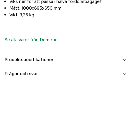
Viks ner för att passa i halva fordonsbagaget
Mått: 1000x695x650 mm
Vikt: 9,36 kg
Se alla varor från Dometic
Produktspecifikationer
Referensnummer
3000067293
Frågor och svar
Tillverkarens artikelnummer
9600050819
EAN
4015704291155