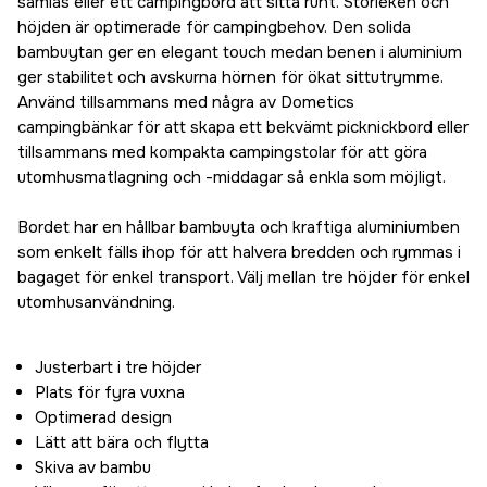
samlas eller ett campingbord att sitta runt. Storleken och
höjden är optimerade för campingbehov. Den solida
bambuytan ger en elegant touch medan benen i aluminium
ger stabilitet och avskurna hörnen för ökat sittutrymme.
Använd tillsammans med några av Dometics
campingbänkar för att skapa ett bekvämt picknickbord eller
tillsammans med kompakta campingstolar för att göra
utomhusmatlagning och -middagar så enkla som möjligt.
Bordet har en hållbar bambuyta och kraftiga aluminiumben
som enkelt fälls ihop för att halvera bredden och rymmas i
bagaget för enkel transport. Välj mellan tre höjder för enkel
utomhusanvändning.
Justerbart i tre höjder
Plats för fyra vuxna
Optimerad design
Lätt att bära och flytta
Skiva av bambu