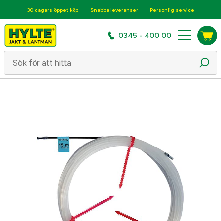
30 dagars öppet köp
Snabba leveranser
Personlig service
0345 - 400 00