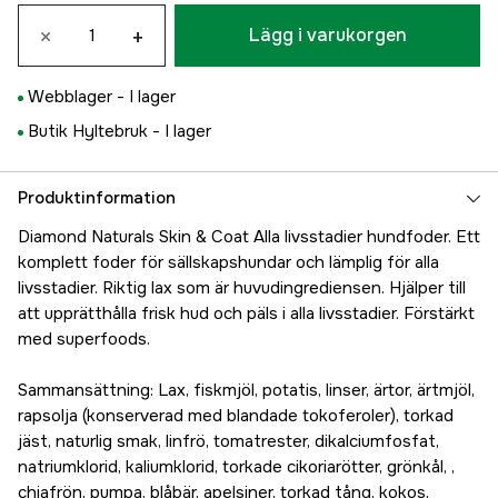
×
+
Lägg i varukorgen
Webblager -
I lager
Butik Hyltebruk -
I lager
Produktinformation
Diamond Naturals Skin & Coat Alla livsstadier hundfoder. Ett
komplett foder för sällskapshundar och lämplig för alla
livsstadier. Riktig lax som är huvudingrediensen. Hjälper till
att upprätthålla frisk hud och päls i alla livsstadier. Förstärkt
med superfoods.
Sammansättning: Lax, fiskmjöl, potatis, linser, ärtor, ärtmjöl,
rapsolja (konserverad med blandade tokoferoler), torkad
jäst, naturlig smak, linfrö, tomatrester, dikalciumfosfat,
natriumklorid, kaliumklorid, torkade cikoriarötter, grönkål, ,
chiafrön, pumpa, blåbär, apelsiner, torkad tång, kokos,