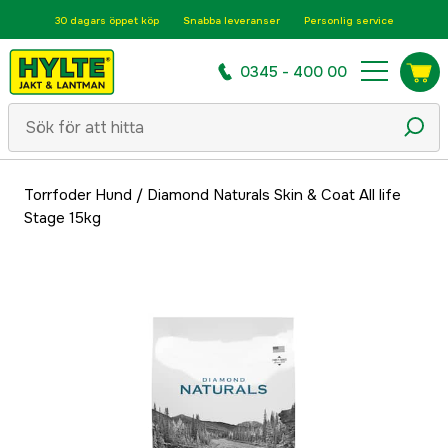
30 dagars öppet köp
Snabba leveranser
Personlig service
0345 - 400 00
Torrfoder Hund
/
Diamond Naturals Skin & Coat All life
Stage 15kg