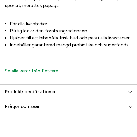
spenat, morötter, papaya.
För alla livsstadier
Riktig lax är den första ingrediensen
Hjälper till att bibehålla frisk hud och päls i alla livsstadier
Innehåller garanterad mängd probiotika och superfoods
Se alla varor från Petcare
Produktspecifikationer
Djurtyp
Hund
Frågor och svar
Referensnummer
3000034416
Tillverkarens artikelnummer
170802