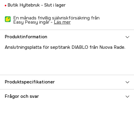
Butik Hyltebruk -
Slut i lager
En månads frivillig självriskförsäkring från
Easy Peasy ingår -
läs mer
Produktinformation
Anslutningsplatta för septitank DIABLO från Nuova Rade.
Produktspecifikationer
Referensnummer
5000017716
Frågor och svar
Tillverkarens artikelnummer
17.47744
EAN
5204981974915