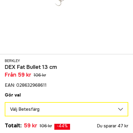
BERKLEY
DEX Fat Bullet 13 cm
Från
59 kr
106 kr
EAN
:
028632968611
Gör val
Välj Betesfärg
Triglia
Totalt
:
59 kr
106 kr
Du sparar
47 kr
106 kr
-
44
%
Mullet