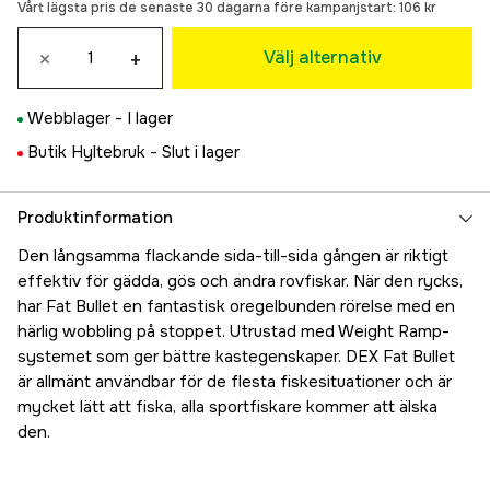
Vårt lägsta pris de senaste 30 dagarna före kampanjstart:
106 kr
59 kr
Mahi Mahi
×
+
Välj alternativ
189 kr
Wagasaki
Webblager -
I lager
90 kr
Ayu
Butik Hyltebruk -
Slut i lager
105 kr
Baitfish
Slutsåld
Produktinformation
189 kr
Den långsamma flackande sida-till-sida gången är riktigt
effektiv för gädda, gös och andra rovfiskar. När den rycks,
har Fat Bullet en fantastisk oregelbunden rörelse med en
härlig wobbling på stoppet. Utrustad med Weight Ramp-
systemet som ger bättre kastegenskaper. DEX Fat Bullet
är allmänt användbar för de flesta fiskesituationer och är
mycket lätt att fiska, alla sportfiskare kommer att älska
den.