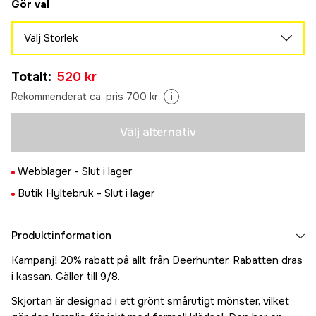
Gör val
Välj Storlek
39/40
Tillfälligt slut
Totalt
:
520 kr
520 kr
41/42
Rekommenderat ca. pris 700 kr
i
Slutsåld
520 kr
43/44
Välj alternativ
Tillfälligt slut
520 kr
45/46
Tillfälligt slut
Webblager -
Slut i lager
520 kr
47/48
Butik Hyltebruk -
Slut i lager
Tillfälligt slut
520 kr
49/50
Tillfälligt slut
Produktinformation
520 kr
Kampanj! 20% rabatt på allt från Deerhunter. Rabatten dras
i kassan. Gäller till 9/8.
Skjortan är designad i ett grönt smårutigt mönster, vilket