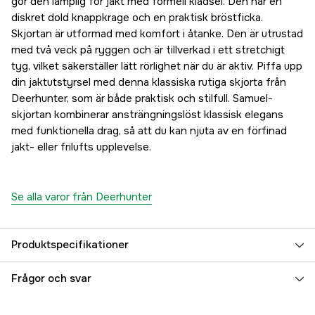
gör den lämplig för jakt med formell klädsel. Den har en
diskret dold knappkrage och en praktisk bröstficka.
Skjortan är utformad med komfort i åtanke. Den är utrustad
med två veck på ryggen och är tillverkad i ett stretchigt
tyg, vilket säkerställer lätt rörlighet när du är aktiv. Piffa upp
din jaktutstyrsel med denna klassiska rutiga skjorta från
Deerhunter, som är både praktisk och stilfull. Samuel-
skjortan kombinerar ansträngningslöst klassisk elegans
med funktionella drag, så att du kan njuta av en förfinad
jakt- eller frilufts upplevelse.
Se alla varor från Deerhunter
Produktspecifikationer
Färgton
Grön
Frågor och svar
Dam/Herr
Herr