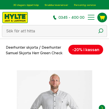
30 dagars öppet köp
Snabba leveranser
Personlig service
0345 - 400 00
Deerhunter skjorta
/
Deerhunter
-20% i kassan
Samuel Skjorta Herr Green Check