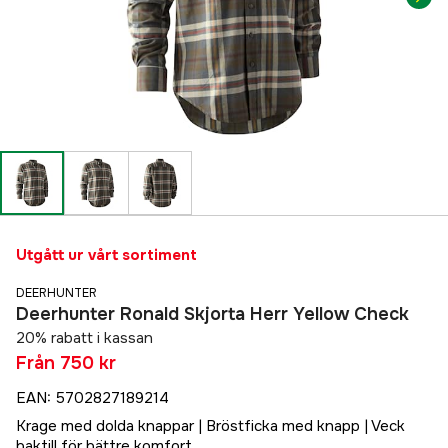
Utgått ur vårt sortiment
DEERHUNTER
Deerhunter Ronald Skjorta Herr Yellow Check
20% rabatt i kassan
Från
750 kr
EAN
:
5702827189214
Krage med dolda knappar | Bröstficka med knapp | Veck
baktill för bättre komfort