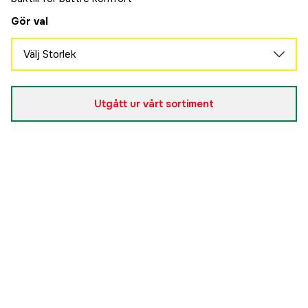
Gör val
Välj Storlek
39/40
Slutsåld
750 kr
Utgått ur vårt sortiment
41/42
Slutsåld
750 kr
43/44
Slutsåld
750 kr
45/46
Slutsåld
750 kr
47/48
Slutsåld
750 kr