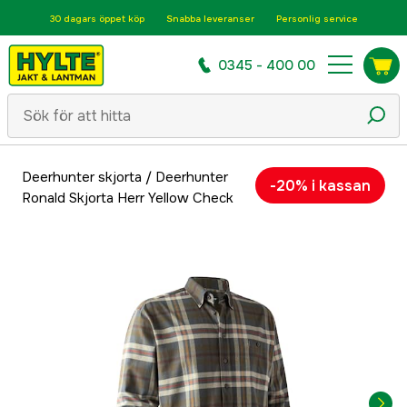
30 dagars öppet köp
Snabba leveranser
Personlig service
0345 - 400 00
Deerhunter skjorta
/
Deerhunter
-20% i kassan
Ronald Skjorta Herr Yellow Check