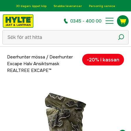
30 dagars öppet köp
Snabba leveranser
Personlig service
0345 - 400 00
Deerhunter mössa
/
Deerhunter
-20% i kassan
Excape Halv Ansiktsmask
REALTREE EXCAPE™