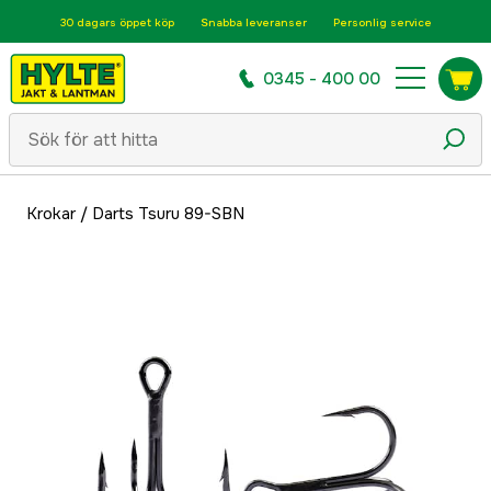
30 dagars öppet köp
Snabba leveranser
Personlig service
0345 - 400 00
Krokar
/
Darts Tsuru 89-SBN