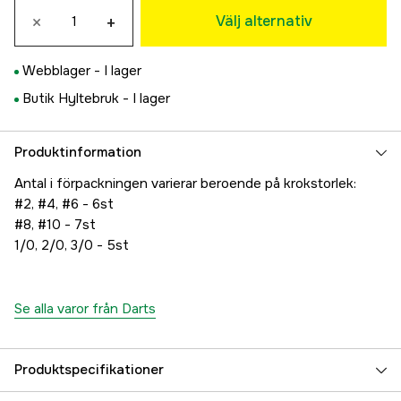
×
+
85 kr
Välj alternativ
4
85 kr
Webblager -
I lager
6
Butik Hyltebruk -
I lager
85 kr
8
63 kr
Produktinformation
10
Antal i förpackningen varierar beroende på krokstorlek:
65 kr
#2, #4, #6 - 6st
1/0
#8, #10 - 7st
85 kr
1/0, 2/0, 3/0 - 5st
2/0
70 kr
3/0
70 kr
Se alla varor från Darts
Produktspecifikationer