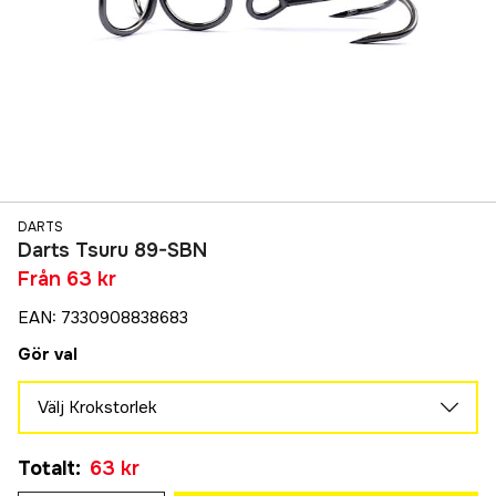
DARTS
Darts Tsuru 89-SBN
Från
63 kr
EAN
:
7330908838683
Gör val
Välj Krokstorlek
1
Totalt
:
63 kr
85 kr
2