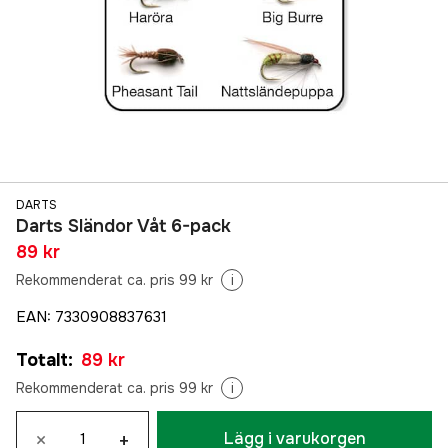
DARTS
Darts Sländor Våt 6-pack
89 kr
Rekommenderat ca. pris 99 kr
i
EAN
:
7330908837631
Totalt
:
89 kr
Rekommenderat ca. pris 99 kr
i
×
+
Lägg i varukorgen