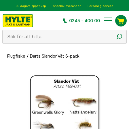
30 dagars öppet köp
Snabba leveranser
Personlig service
0345 - 400 00
Flugfiske
/
Darts Sländor Våt 6-pack