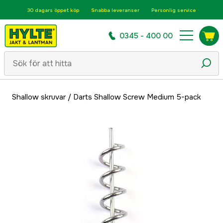
30 dagars öppet köp
Snabba leveranser
Personlig service
0345 - 400 00
Shallow skruvar
/
Darts Shallow Screw Medium 5-pack