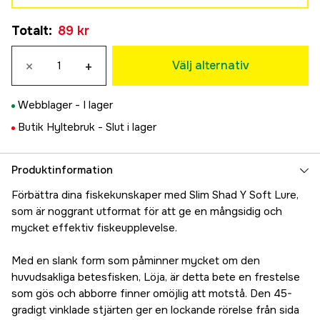
Nature color set
Totalt
:
89 kr
89 kr
Flash color set
×
+
89 kr
Välj alternativ
Webblager -
I lager
Butik Hyltebruk -
Slut i lager
Produktinformation
Förbättra dina fiskekunskaper med Slim Shad Y Soft Lure,
som är noggrant utformat för att ge en mångsidig och
mycket effektiv fiskeupplevelse.
Med en slank form som påminner mycket om den
huvudsakliga betesfisken, Löja, är detta bete en frestelse
som gös och abborre finner omöjlig att motstå. Den 45-
gradigt vinklade stjärten ger en lockande rörelse från sida