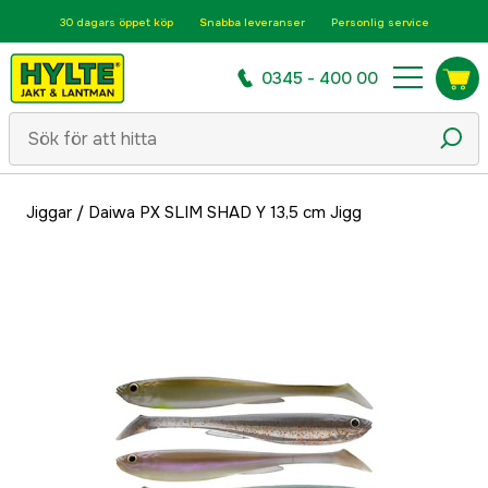
30 dagars öppet köp
Snabba leveranser
Personlig service
0345 - 400 00
Jiggar
/
Daiwa PX SLIM SHAD Y 13,5 cm Jigg