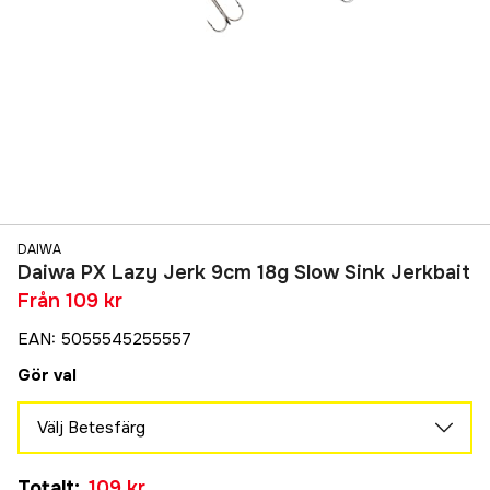
DAIWA
Daiwa PX Lazy Jerk 9cm 18g Slow Sink Jerkbait
Från
109 kr
EAN
:
5055545255557
Gör val
Välj Betesfärg
Mr Pepper
Totalt
:
109 kr
109 kr