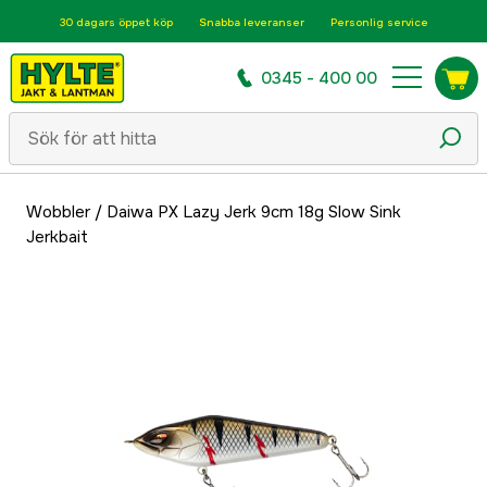
30 dagars öppet köp
Snabba leveranser
Personlig service
0345 - 400 00
Wobbler
/
Daiwa PX Lazy Jerk 9cm 18g Slow Sink
Jerkbait