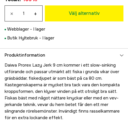
Green Bleak
Tillfälligt slut
×
+
109 kr
Välj alternativ
Brown Sugar
109 kr
Webblager -
I lager
Ghost BG
Butik Hyltebruk -
I lager
109 kr
Headlight
115 kr
Produktinformation
Lazer Red
Daiwa Prorex Lazy Jerk 9 cm kommer i ett slow-sinking
115 kr
utförande och passar utmärkt att fiska i grunda vikar över
Headlight Flake
Tillfälligt slut
gräsbäddar, fiskedjupet är som bäst på ca 80 cm.
115 kr
Kastegenskaperna är mycket bra tack vara den kompakta
WOUNDED ZANDER
kroppsformen, den klyver vinden på ett otroligt bra sätt.
115 kr
Fiskas bäst med något nättare knyckar eller med en vev-
Kibinago
jerkande teknik, vevar du hem betet får den ett mer
115 kr
slingrande rörelsemönster. Invändigt finns rasselkammare
Blue Gill
för en extra lockande effekt.
115 kr
Ghost Dark Shad