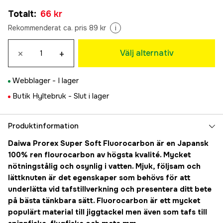
0,26 mm
Tillfälligt slut
Totalt
:
66 kr
66 kr
0,30 mm
Rekommenderat ca. pris 89 kr
i
Tillfälligt slut
85 kr
0,33 mm
×
+
Välj alternativ
Tillfälligt slut
73 kr
0,36 mm
Tillfälligt slut
Webblager -
I lager
73 kr
0,40 mm
Butik Hyltebruk -
Slut i lager
Tillfälligt slut
69 kr
0,45 mm
Tillfälligt slut
Produktinformation
69 kr
0,70 mm
Daiwa Prorex Super Soft Fluorocarbon är en Japansk
109 kr
100% ren flourocarbon av högsta kvalité. Mycket
1,00 mm
nötningstålig och osynlig i vatten. Mjuk, följsam och
Tillfälligt slut
119 kr
lättknuten är det egenskaper som behövs för att
0,90 mm
underlätta vid tafstillverkning och presentera ditt bete
Tillfälligt slut
128 kr
på bästa tänkbara sätt. Fluorocarbon är ett mycket
0,80 mm
populärt material till jiggtackel men även som tafs till
119 kr