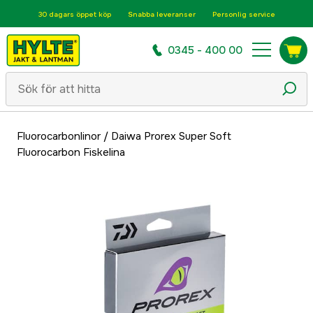
30 dagars öppet köp
Snabba leveranser
Personlig service
0345 - 400 00
Fluorocarbonlinor
/
Daiwa Prorex Super Soft
Fluorocarbon Fiskelina