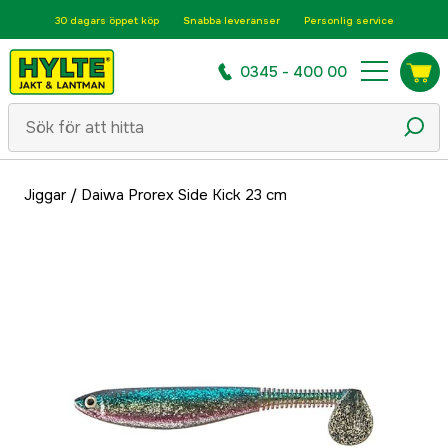
30 dagars öppet köp
Snabba leveranser
Personlig service
0345 - 400 00
Jiggar
/
Daiwa Prorex Side Kick 23 cm