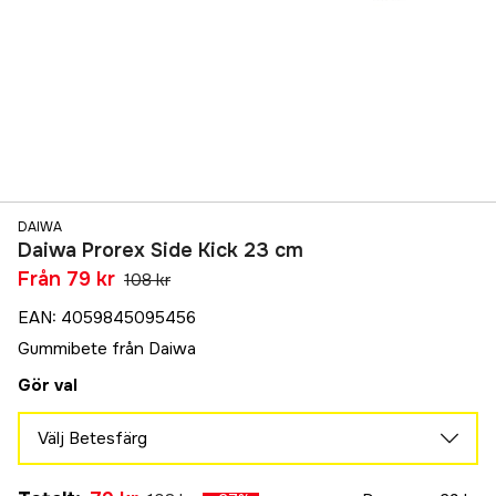
DAIWA
Daiwa Prorex Side Kick 23 cm
Från
79 kr
108 kr
EAN
:
4059845095456
Gummibete från Daiwa
Gör val
Välj Betesfärg
MO Burbot