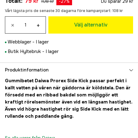
Totalt
:
79 kr
108 kr
Du sparar
29 kr
135 kr
-
27
%
Cartoon Pike
Vårt lägsta pris de senaste 30 dagarna före kampanjstart:
108 kr
Slutsåld
135 kr
Magic Green
×
+
Välj alternativ
79 kr
Webblager -
I lager
Butik Hyltebruk -
I lager
Produktinformation
Gummibetet Daiwa Prorex Side Kick passar perfekt i
kallt vatten på våren när gäddorna är köldstela. Den är
försedd med en ribbad bakdel som möjliggör ett
kraftigt rörelsemönster även vid en långsam hastighet.
Även vid högre hastighet rör sig Side Kick med en lätt
rullande och paddlande gång.